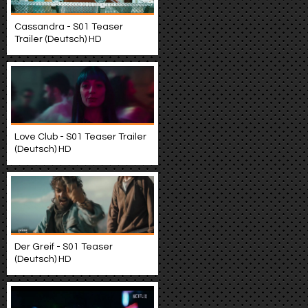
Cassandra - S01 Teaser
Trailer (Deutsch) HD
Love Club - S01 Teaser Trailer
(Deutsch) HD
Der Greif - S01 Teaser
(Deutsch) HD