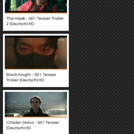
The Hawk - S01 Teaser Trailer
2 (Deutsch) HD
Black Knight - S01 Teaser
Trailer (Deutsch) HD
Citadel: Diana - S01 Teaser
(Deutsch) HD