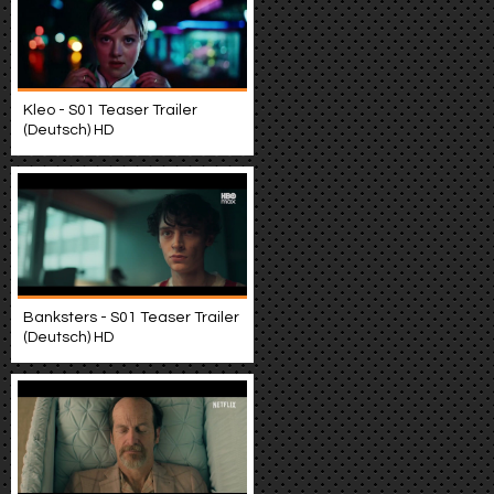
Kleo - S01 Teaser Trailer
(Deutsch) HD
Banksters - S01 Teaser Trailer
(Deutsch) HD