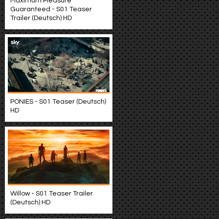
Maximum Pleasure
Guaranteed - S01 Teaser
Trailer (Deutsch) HD
PONIES - S01 Teaser (Deutsch)
HD
Willow - S01 Teaser Trailer
(Deutsch) HD