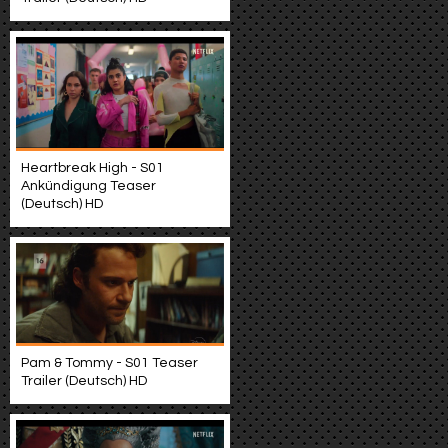
Heartbreak High - S01
Ankündigung Teaser
(Deutsch) HD
Pam & Tommy - S01 Teaser
Trailer (Deutsch) HD