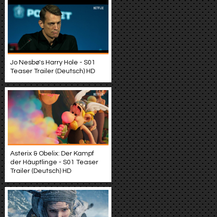
Jo Nesbø's Harry Hole - S01
Teaser Trailer (Deutsch) HD
Asterix & Obelix: Der Kampf
der Häuptlinge - S01 Teaser
Trailer (Deutsch) HD