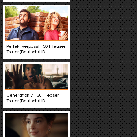
Perfekt Verpasst - S01 Teaser
Trailer (Deutsch) HD
Generation V - S01 Teaser
Trailer (Deutsch) HD