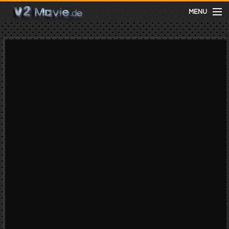
MENU
meist gesehen
neuste
kategorien
Menu
mit facebook anmelden
Informationen