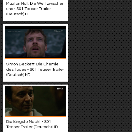
Maxton Hall: Die Welt zwischen
uns - S01 Teaser Trailer
(Deutsch) HD
Simon Beckett: Die Chemie
des Todes - S01 Teaser Trailer
(Deutsch) HD
Die längste Nacht - S01
Teaser Trailer (Deutsch) HD