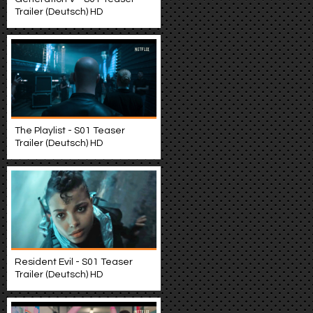
Trailer (Deutsch) HD
The Playlist - S01 Teaser
Trailer (Deutsch) HD
Resident Evil - S01 Teaser
Trailer (Deutsch) HD