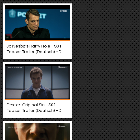
Jo Nesbø's Harry Hole - S01
Teaser Trailer (Deutsch) HD
Dexter: Original Sin - S01
Teaser Trailer (Deutsch) HD