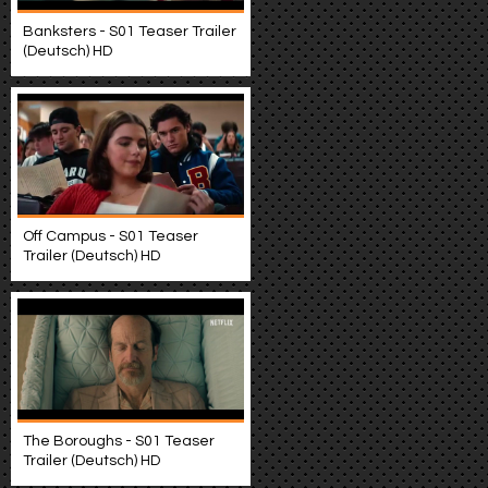
Banksters - S01 Teaser Trailer
(Deutsch) HD
Off Campus - S01 Teaser
Trailer (Deutsch) HD
The Boroughs - S01 Teaser
Trailer (Deutsch) HD