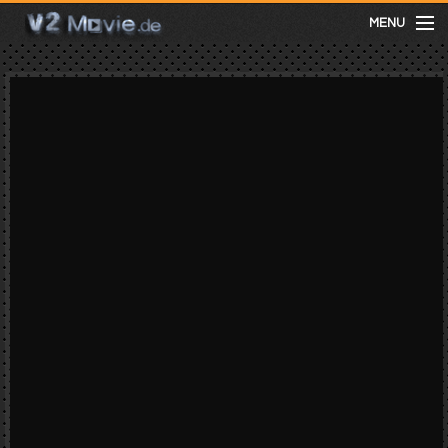
MENU
meist gesehen
neuste
kategorien
Menu
mit facebook anmelden
Informationen