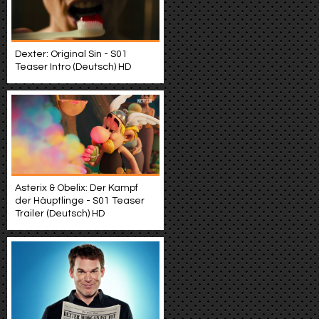
Dexter: Original Sin - S01
Teaser Intro (Deutsch) HD
Asterix & Obelix: Der Kampf
der Häuptlinge - S01 Teaser
Trailer (Deutsch) HD