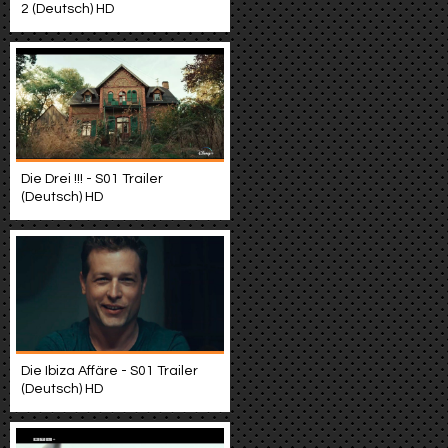
2 (Deutsch) HD
Die Drei !!! - S01 Trailer
(Deutsch) HD
Die Ibiza Affäre - S01 Trailer
(Deutsch) HD