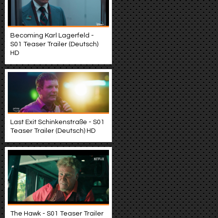
Becoming Karl Lagerfeld -
S01 Teaser Trailer (Deutsch)
HD
Last Exit Schinkenstraße - S01
Teaser Trailer (Deutsch) HD
The Hawk - S01 Teaser Trailer