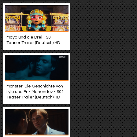
Maya und die Drei - S01
Teaser Trailer (Deutsch) HD
Monster: Die Geschichte von
Lyle und Erik Menendez - S01
Teaser Trailer (Deutsch) HD