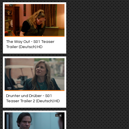
The Way Out - S01 Teaser
Trailer (Deutsch) HD
Drunter und Drüber - S01
Teaser Trailer 2 (Deutsch) HD