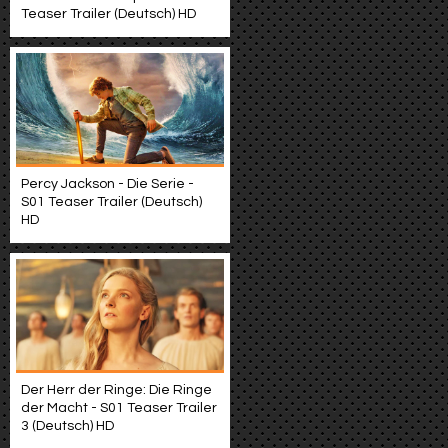
Teaser Trailer (Deutsch) HD
Percy Jackson - Die Serie -
S01 Teaser Trailer (Deutsch)
HD
Der Herr der Ringe: Die Ringe
der Macht - S01 Teaser Trailer
3 (Deutsch) HD