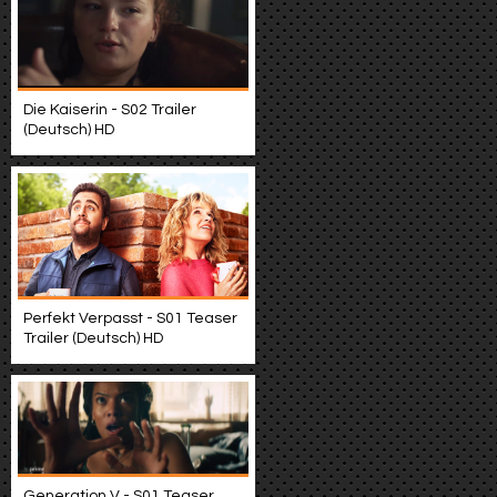
Die Kaiserin - S02 Trailer
(Deutsch) HD
Perfekt Verpasst - S01 Teaser
Trailer (Deutsch) HD
Generation V - S01 Teaser