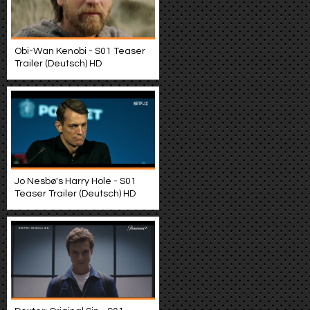
Obi-Wan Kenobi - S01 Teaser
Trailer (Deutsch) HD
Jo Nesbø's Harry Hole - S01
Teaser Trailer (Deutsch) HD