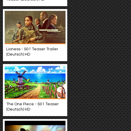
Lioness - S01 Teaser Trailer
(Deutsch) HD
The One Piece - S01 Teaser
(Deutsch) HD