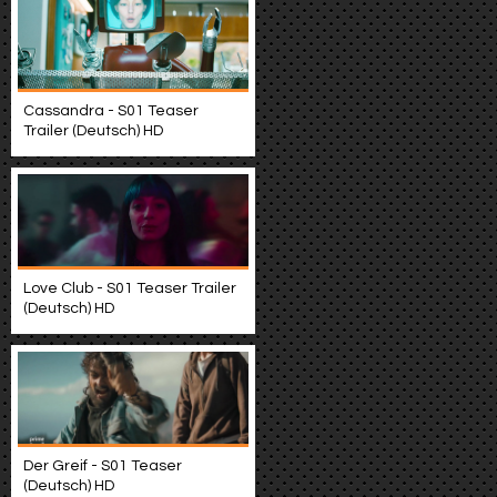
Cassandra - S01 Teaser
Trailer (Deutsch) HD
Love Club - S01 Teaser Trailer
(Deutsch) HD
Der Greif - S01 Teaser
(Deutsch) HD