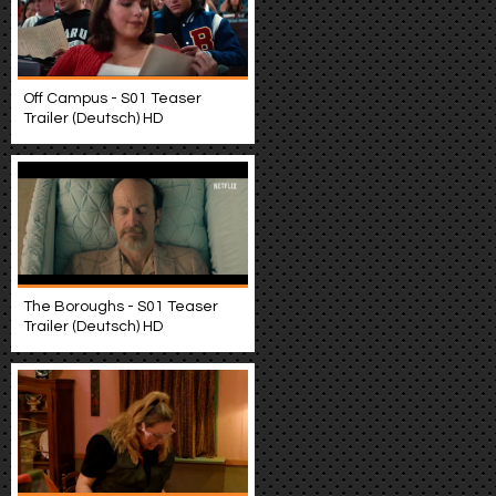
Off Campus - S01 Teaser
Trailer (Deutsch) HD
The Boroughs - S01 Teaser
Trailer (Deutsch) HD