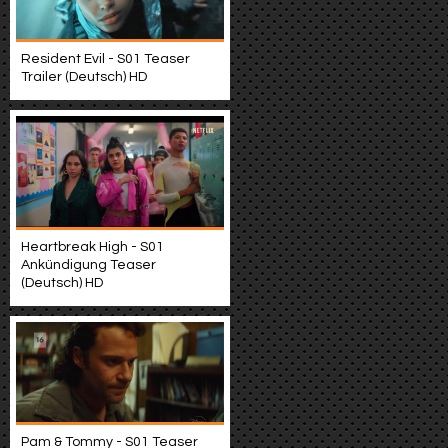
Resident Evil - S01 Teaser
Trailer (Deutsch) HD
Heartbreak High - S01
Ankündigung Teaser
(Deutsch) HD
Pam & Tommy - S01 Teaser