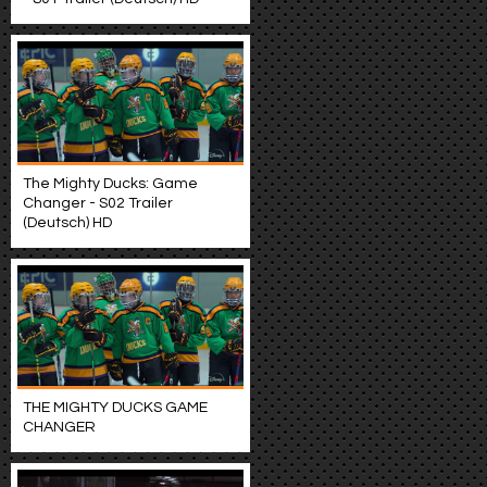
The Mighty Ducks: Game
Changer - S02 Trailer
(Deutsch) HD
THE MIGHTY DUCKS GAME
CHANGER