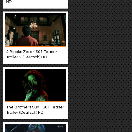
HD
4 Blocks Zero - S01 Teaser
Trailer 2 (Deutsch) HD
The Brothers Sun - S01 Teaser
Trailer (Deutsch) HD