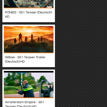
PONIES - S01 Teaser (Deutsch)
HD
Willow - S01 Teaser Trailer
(Deutsch) HD
Amsterdam Empire - S01
Teaser (Deutsch) HD