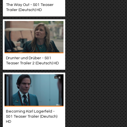
The Way Out - S01 Teaser
Trailer (Deutsch) HD
Drunter und Drüber - S01
Teaser Trailer 2 (Deutsch) HD
Becoming Karl Lagerfeld -
S01 Teaser Trailer (Deutsch)
HD