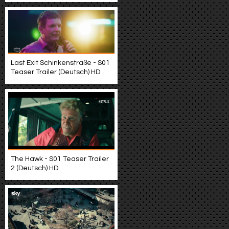
Last Exit Schinkenstraße - S01
Teaser Trailer (Deutsch) HD
The Hawk - S01 Teaser Trailer
2 (Deutsch) HD