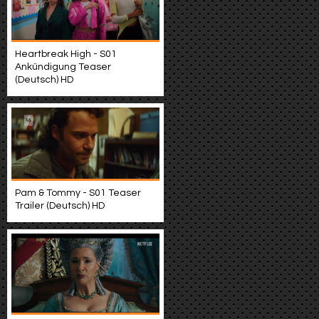
Heartbreak High - S01
Ankündigung Teaser
(Deutsch) HD
Pam & Tommy - S01 Teaser
Trailer (Deutsch) HD