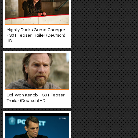
Mighty Ducks Game Changer
- S01 Teaser Trailer (Deutsch)
HD
Obi-Wan Kenobi - S01 Teaser
Trailer (Deutsch) HD