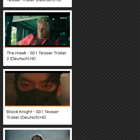
Teaser Trailer (Deutsch) HD
The Hawk - S01 Teaser Trailer
2 (Deutsch) HD
Black Knight - S01 Teaser
Trailer (Deutsch) HD