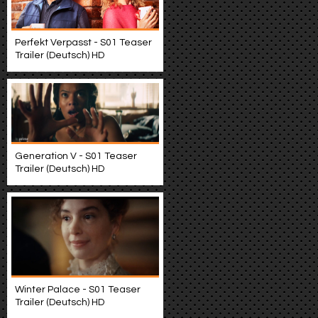
Perfekt Verpasst - S01 Teaser
Trailer (Deutsch) HD
Generation V - S01 Teaser
Trailer (Deutsch) HD
Winter Palace - S01 Teaser
Trailer (Deutsch) HD