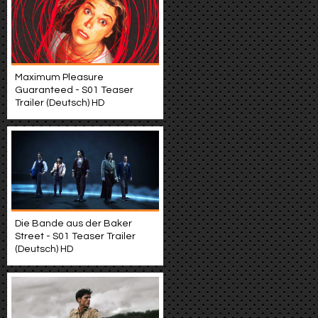
Maximum Pleasure
Guaranteed - S01 Teaser
Trailer (Deutsch) HD
Die Bande aus der Baker
Street - S01 Teaser Trailer
(Deutsch) HD