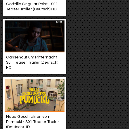
Godzilla Singular Point - S01
Teaser Trailer (Deutsch) HD
Gänsehaut um Mitternacht -
S01 Teaser Trailer (Deutsch)
HD
Neue Geschichten vom
Pumuckl - S01 Teaser Trailer
(Deutsch) HD