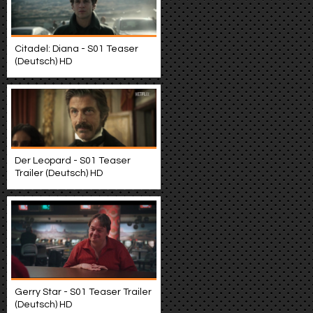
Citadel: Diana - S01 Teaser
(Deutsch) HD
Der Leopard - S01 Teaser
Trailer (Deutsch) HD
Gerry Star - S01 Teaser Trailer
(Deutsch) HD