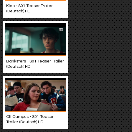
Kleo - S01 Teaser Trailer
(Deutsch) HD
Banksters - S01 Teaser Trailer
(Deutsch) HD
Off Campus - S01 Teaser
Trailer (Deutsch) HD