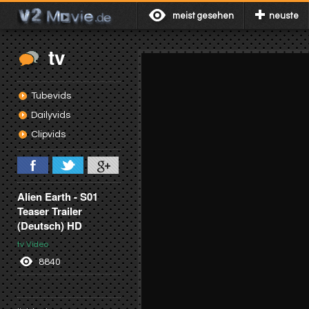
meist gesehen
neuste
tv
Tubevids
Dailyvids
Clipvids
Alien Earth - S01
Teaser Trailer
(Deutsch) HD
tv Video
8840