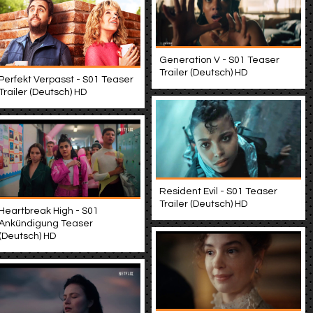
Generation V - S01 Teaser
Trailer (Deutsch) HD
Perfekt Verpasst - S01 Teaser
Trailer (Deutsch) HD
Resident Evil - S01 Teaser
Trailer (Deutsch) HD
Heartbreak High - S01
Ankündigung Teaser
(Deutsch) HD