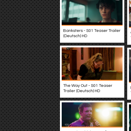
Banksters - S01 Teaser Trailer
(Deutsch) HD
The Way Out - S01 Teaser
Trailer (Deutsch) HD