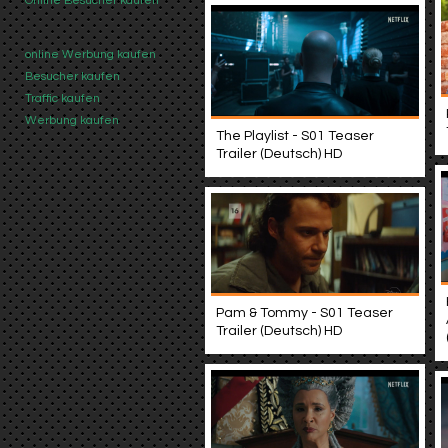
Online Besucher kaufen
online Werbung kaufen
Besucher kaufen
Traffic kaufen
Werbung kaufen
The Playlist - S01 Teaser
Trailer (Deutsch) HD
Pam & Tommy - S01 Teaser
Trailer (Deutsch) HD