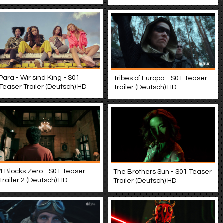
Para - Wir sind King - S01
Tribes of Europa - S01 Teaser
Teaser Trailer (Deutsch) HD
Trailer (Deutsch) HD
4 Blocks Zero - S01 Teaser
The Brothers Sun - S01 Teaser
Trailer 2 (Deutsch) HD
Trailer (Deutsch) HD