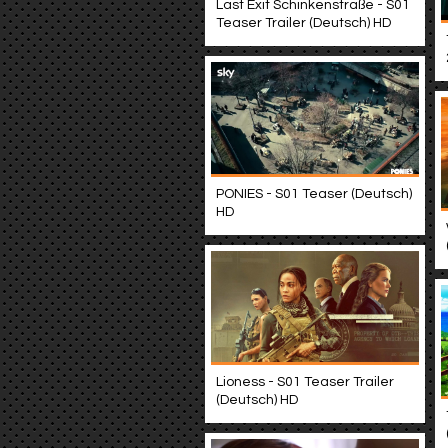
Last Exit Schinkenstraße - S01
Teaser Trailer (Deutsch) HD
PONIES - S01 Teaser (Deutsch)
HD
Lioness - S01 Teaser Trailer
(Deutsch) HD