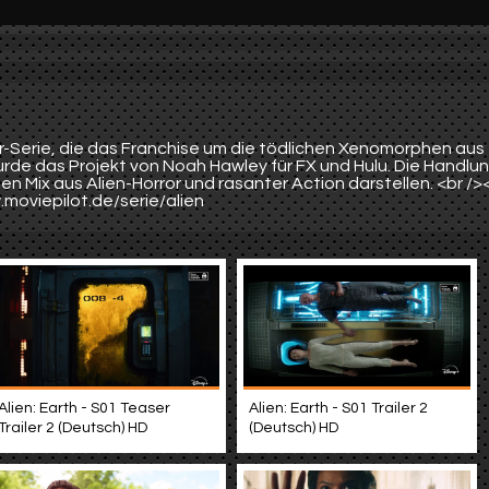
rror-Serie, die das Franchise um die tödlichen Xenomorphen aus
wurde das Projekt von Noah Hawley für FX und Hulu. Die Handlu
nen Mix aus Alien-Horror und rasanter Action darstellen. <br />
.moviepilot.de/serie/alien
Alien: Earth - S01 Teaser
Alien: Earth - S01 Trailer 2
Trailer 2 (Deutsch) HD
(Deutsch) HD