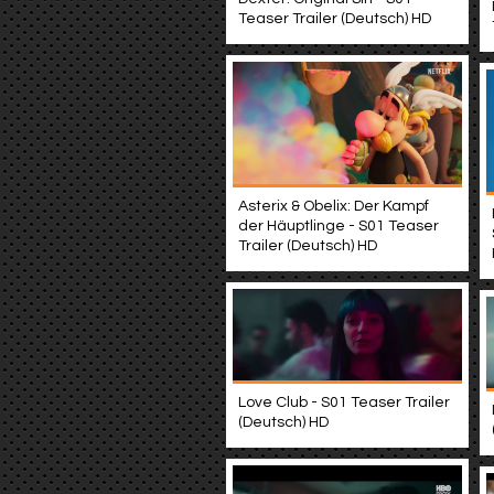
Teaser Trailer (Deutsch) HD
Asterix & Obelix: Der Kampf
der Häuptlinge - S01 Teaser
Trailer (Deutsch) HD
Love Club - S01 Teaser Trailer
(Deutsch) HD