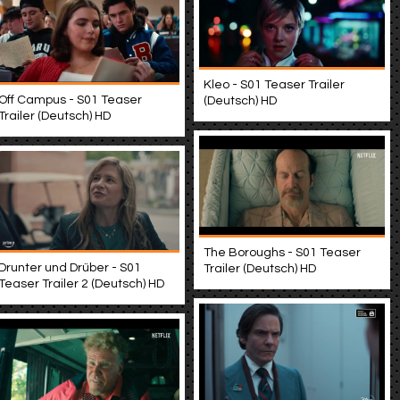
Kleo - S01 Teaser Trailer
Off Campus - S01 Teaser
(Deutsch) HD
Trailer (Deutsch) HD
The Boroughs - S01 Teaser
Drunter und Drüber - S01
Trailer (Deutsch) HD
Teaser Trailer 2 (Deutsch) HD