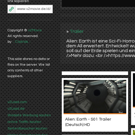
link kopieren
Copyright ©
v2Movie
»
Trailer
All rights reserved.
Alien: Earth ist eine Sci-Fi-Ho
by
:: ClipVids ::
dem All erweitert. Entwickelt 
soll auf der Erde spielen und ei
/>Mehr dazu: <br />https://www
This side stores no data or
files on the server. We list
only contents of other
suppliers.
v2Load.com
v2Load.de
Website Werbung kaufen
Alien: Earth - S01 Trailer
online Traffic kaufen
(Deutsch) HD
SeitenBesucher kaufen