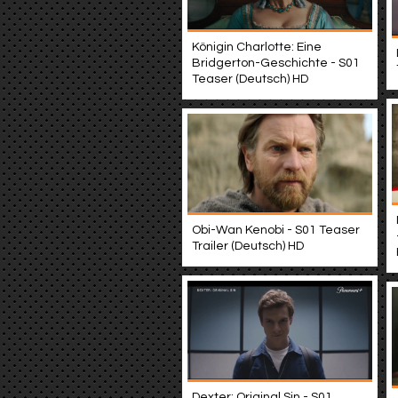
Königin Charlotte: Eine
Bridgerton-Geschichte - S01
Teaser (Deutsch) HD
Obi-Wan Kenobi - S01 Teaser
Trailer (Deutsch) HD
Dexter: Original Sin - S01