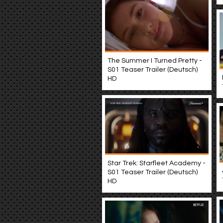
The Summer I Turned Pretty -
S01 Teaser Trailer (Deutsch)
HD
Star Trek: Starfleet Academy -
S01 Teaser Trailer (Deutsch)
HD