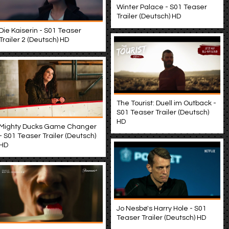
Winter Palace - S01 Teaser
Trailer (Deutsch) HD
Die Kaiserin - S01 Teaser
Trailer 2 (Deutsch) HD
The Tourist: Duell im Outback -
S01 Teaser Trailer (Deutsch)
HD
Mighty Ducks Game Changer
- S01 Teaser Trailer (Deutsch)
HD
Jo Nesbø's Harry Hole - S01
Teaser Trailer (Deutsch) HD