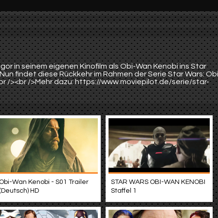
gor in seinem eigenen Kinofilm als Obi-Wan Kenobi ins Star
un findet diese Rückkehr im Rahmen der Serie Star Wars: Obi
br /><br />Mehr dazu: https://www.moviepilot.de/serie/star-
Obi-Wan Kenobi - S01 Trailer
STAR WARS OBI-WAN KENOBI
(Deutsch) HD
Staffel 1