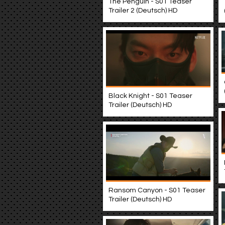
The Penguin - S01 Teaser
Trailer 2 (Deutsch) HD
Black Knight - S01 Teaser
Trailer (Deutsch) HD
Ransom Canyon - S01 Teaser
Trailer (Deutsch) HD