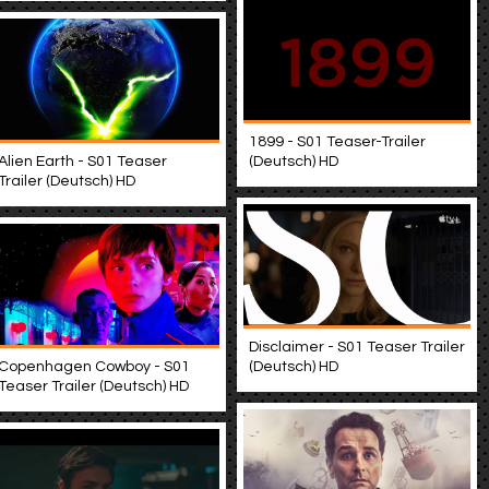
1899 - S01 Teaser-Trailer
Alien Earth - S01 Teaser
(Deutsch) HD
Trailer (Deutsch) HD
Disclaimer - S01 Teaser Trailer
Copenhagen Cowboy - S01
(Deutsch) HD
Teaser Trailer (Deutsch) HD