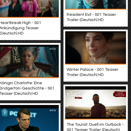
Resident Evil - S01 Teaser
Trailer (Deutsch) HD
Heartbreak High - S01
Ankündigung Teaser
(Deutsch) HD
Winter Palace - S01 Teaser
Trailer (Deutsch) HD
Königin Charlotte: Eine
Bridgerton-Geschichte - S01
Teaser (Deutsch) HD
The Tourist: Duell im Outback -
S01 Teaser Trailer (Deutsch)