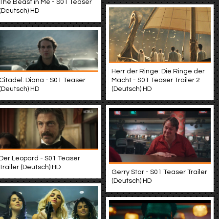
The Beast in Me - S01 Teaser
(Deutsch) HD
Herr der Ringe: Die Ringe der
Macht - S01 Teaser Trailer 2
Citadel: Diana - S01 Teaser
(Deutsch) HD
(Deutsch) HD
Der Leopard - S01 Teaser
Trailer (Deutsch) HD
Gerry Star - S01 Teaser Trailer
(Deutsch) HD