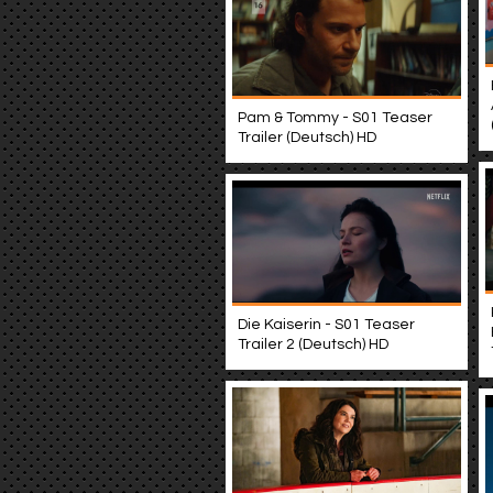
Pam & Tommy - S01 Teaser
Trailer (Deutsch) HD
Die Kaiserin - S01 Teaser
Trailer 2 (Deutsch) HD