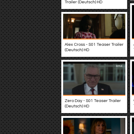
Trailer (Deutsch) HD
Alex Cross - S01 Teaser Trailer
(Deutsch) HD
Zero Day - S01 Teaser Trailer
(Deutsch) HD