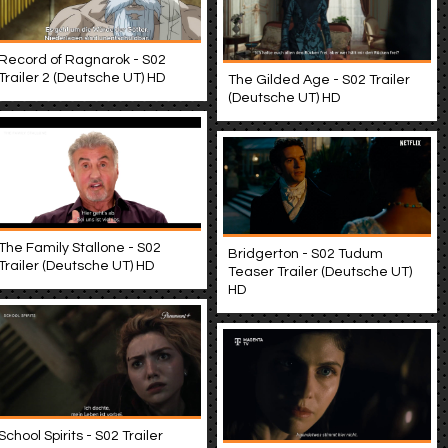
Record of Ragnarok - S02
Trailer 2 (Deutsche UT) HD
The Gilded Age - S02 Trailer
(Deutsche UT) HD
The Family Stallone - S02
Bridgerton - S02 Tudum
Trailer (Deutsche UT) HD
Teaser Trailer (Deutsche UT)
HD
School Spirits - S02 Trailer