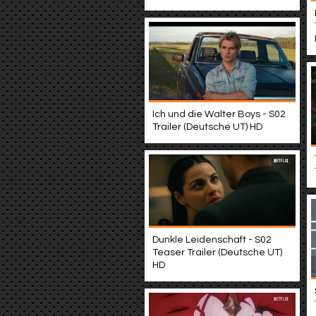
Ich und die Walter Boys - S02
Trailer (Deutsche UT) HD
Dunkle Leidenschaft - S02
Teaser Trailer (Deutsche UT)
HD