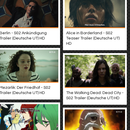
Berlin - S02 Ankündigung
Alice in Borderland - S02
Trailer (Deutsche UT) HD
Teaser Trailer (Deutsche UT)
HD
Mezarlik: Der Friedhof - S02
Trailer (Deutsche UT) HD
The Walking Dead: Dead City -
S02 Trailer (Deutsche UT) HD