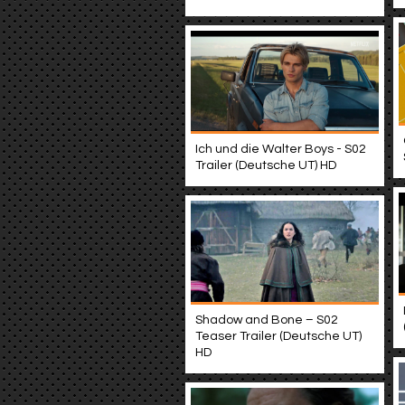
Ich und die Walter Boys - S02
Trailer (Deutsche UT) HD
Shadow and Bone – S02
Teaser Trailer (Deutsche UT)
HD