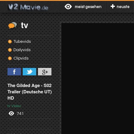
meist gesehen
neuste
tv
Tubevids
Dailyvids
Clipvids
The Gilded Age - S02
Trailer (Deutsche UT)
HD
tv Video
741