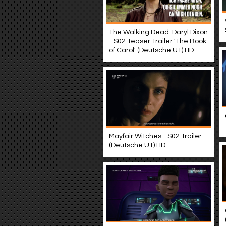
The Walking Dead: Daryl Dixon
- S02 Teaser Trailer 'The Book
of Carol' (Deutsche UT) HD
Mayfair Witches - S02 Trailer
(Deutsche UT) HD