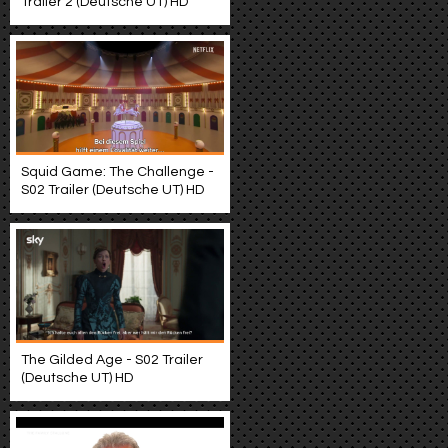
Trailer 2 (Deutsche UT) HD
Squid Game: The Challenge -
S02 Trailer (Deutsche UT) HD
The Gilded Age - S02 Trailer
(Deutsche UT) HD