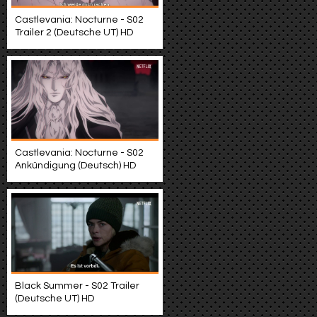
Castlevania: Nocturne - S02
Trailer 2 (Deutsche UT) HD
Castlevania: Nocturne - S02
Ankündigung (Deutsch) HD
Black Summer - S02 Trailer
(Deutsche UT) HD