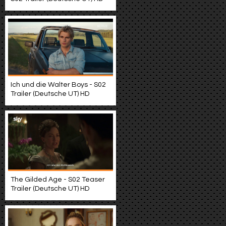
Ich und die Walter Boys - S02
Trailer (Deutsche UT) HD
The Gilded Age - S02 Teaser
Trailer (Deutsche UT) HD