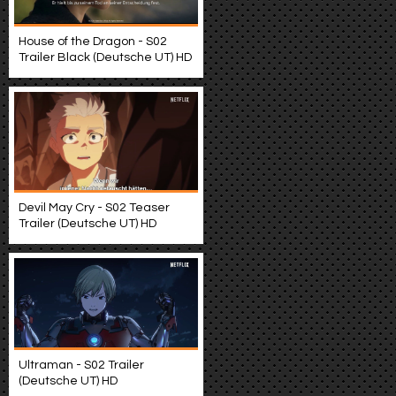
House of the Dragon - S02
Trailer Black (Deutsche UT) HD
Devil May Cry - S02 Teaser
Trailer (Deutsche UT) HD
Ultraman - S02 Trailer
(Deutsche UT) HD