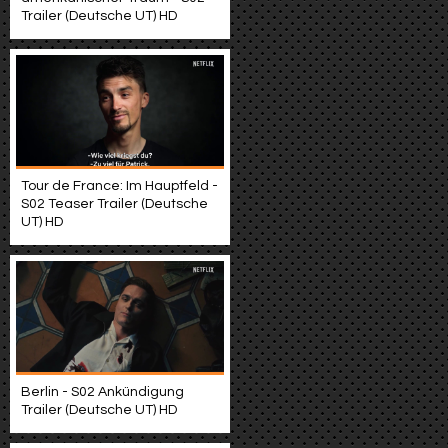
Trailer (Deutsche UT) HD
Tour de France: Im Hauptfeld -
S02 Teaser Trailer (Deutsche
UT) HD
Berlin - S02 Ankündigung
Trailer (Deutsche UT) HD