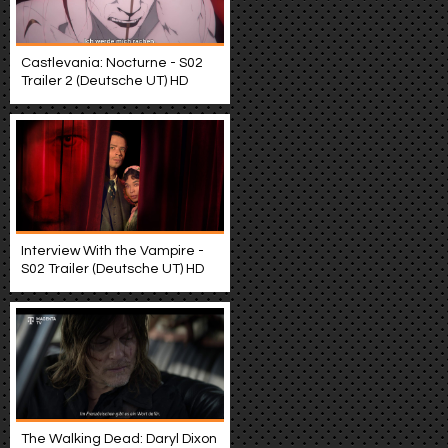
Castlevania: Nocturne - S02
Trailer 2 (Deutsche UT) HD
Interview With the Vampire -
S02 Trailer (Deutsche UT) HD
The Walking Dead: Daryl Dixon