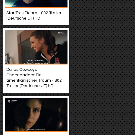
Star Trek Picard - S02 Trailer
(Deutsche UT) HD
Dallas Cowboys
Cheerleaders: Ein
amerikanischer Traum - S02
Trailer (Deutsche UT) HD