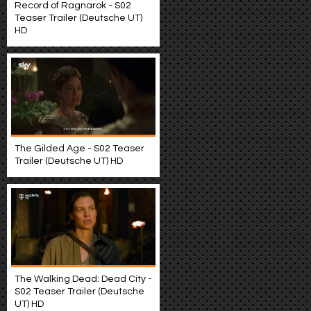
Record of Ragnarok - S02
Teaser Trailer (Deutsche UT)
HD
The Gilded Age - S02 Teaser
Trailer (Deutsche UT) HD
The Walking Dead: Dead City -
S02 Teaser Trailer (Deutsche
UT) HD