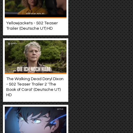
Yellowjackets - S02 Teaser
Trailer (Deutsche UT) HD
The Walking Dead Daryl Dixon
- S02 Teaser Trailer 2 'The
Book of Carol' (Deutsche UT)
HD