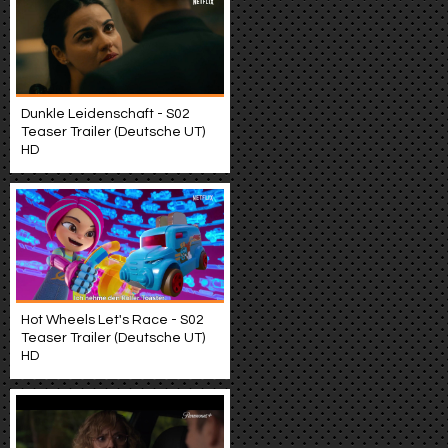
Dunkle Leidenschaft - S02
Teaser Trailer (Deutsche UT)
HD
Hot Wheels Let's Race - S02
Teaser Trailer (Deutsche UT)
HD