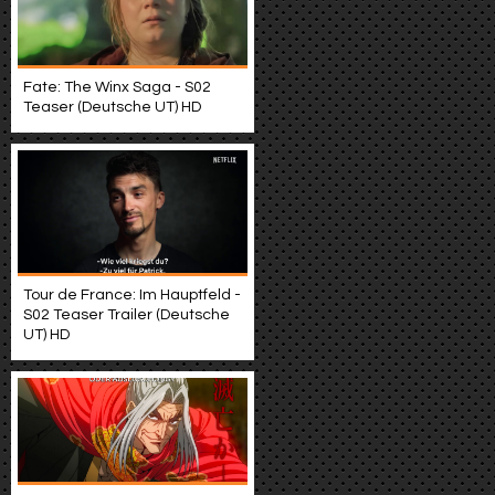
Fate: The Winx Saga - S02
Teaser (Deutsche UT) HD
Tour de France: Im Hauptfeld -
S02 Teaser Trailer (Deutsche
UT) HD