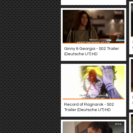
Ginny & Georgia - S02 Trailer
(Deutsche UT) HD
Record of Ragnarok - S02
Trailer (Deutsche UT) HD