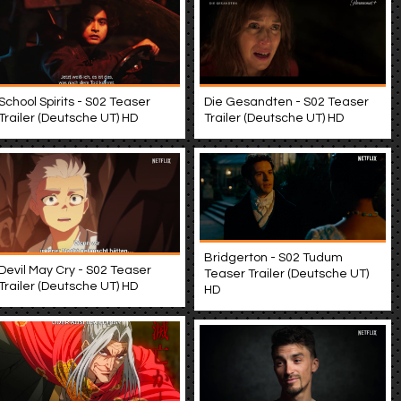
School Spirits - S02 Teaser
Die Gesandten - S02 Teaser
Trailer (Deutsche UT) HD
Trailer (Deutsche UT) HD
Bridgerton - S02 Tudum
Devil May Cry - S02 Teaser
Teaser Trailer (Deutsche UT)
Trailer (Deutsche UT) HD
HD