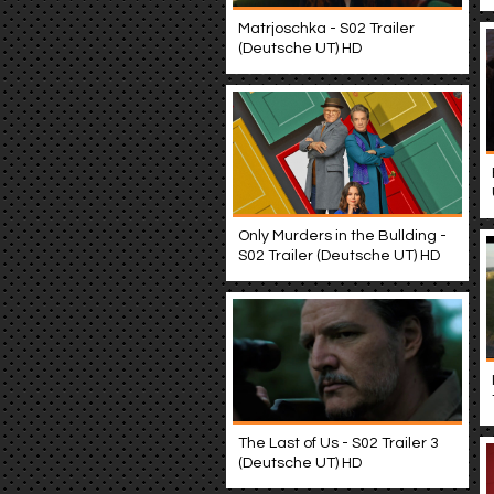
Matrjoschka - S02 Trailer
(Deutsche UT) HD
Only Murders in the Bullding -
S02 Trailer (Deutsche UT) HD
The Last of Us - S02 Trailer 3
(Deutsche UT) HD