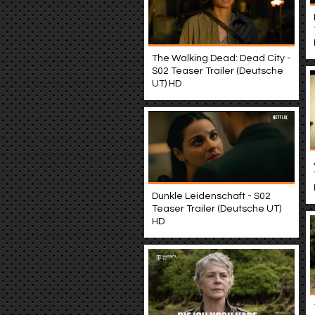
The Walking Dead: Dead City -
S02 Teaser Trailer (Deutsche
UT) HD
Dunkle Leidenschaft - S02
Teaser Trailer (Deutsche UT)
HD