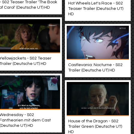
- S02 Teaser Trailer 'The Book
Hot Wheels Let's Race - S02
of Carol' (Deutsche UT) HD
Teaser Trailer (Deutsche UT)
HD
Yellowjackets - S02 Teaser
Trailer (Deutsche UT) HD
Castlevania: Nocturne - S02
Trailer (Deutsche UT) HD
Wednesday - S02
Fantheorien mit dem Cast
House of the Dragon - S02
(Deutsche UT) HD
Trailer Green (Deutsche UT)
HD