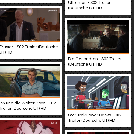
Ultraman - S02 Trailer
(Deutsche UT) HD
Frasier - S02 Trailer (Deutsche
UT) HD
Die Gesandten - S02 Trailer
(Deutsche UT) HD
Ich und die Walter Boys - S02
Trailer (Deutsche UT) HD
Star Trek Lower Decks - S02
Trailer (Deutsche UT) HD