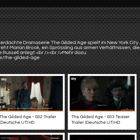
O erdachte Dramaserie The Gilded Age spielt im New York City
eht Marian Brook, ein Sprössling aus armen Verhältnissen, die
Russell anlegt.<br /><br />Mehr dazu:
ie/the-gilded-age
The Gilded Age - S02 Trailer
The Gilded Age - S03 Teaser
(Deutsche UT) HD
Trailer (Deutsche UT) HD