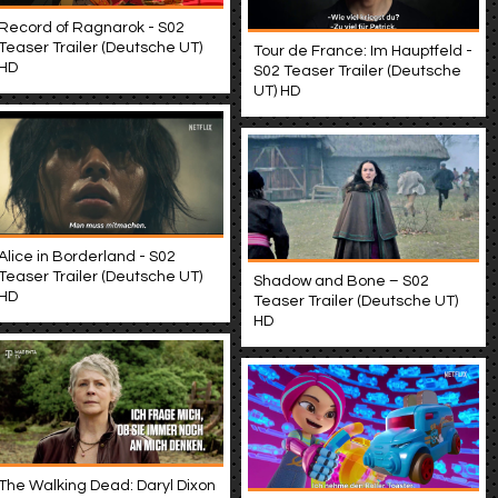
Record of Ragnarok - S02
Teaser Trailer (Deutsche UT)
Tour de France: Im Hauptfeld -
HD
S02 Teaser Trailer (Deutsche
UT) HD
Alice in Borderland - S02
Teaser Trailer (Deutsche UT)
Shadow and Bone – S02
HD
Teaser Trailer (Deutsche UT)
HD
The Walking Dead: Daryl Dixon