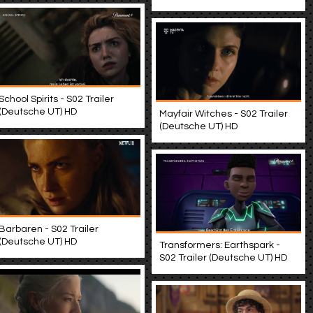
School Spirits - S02 Trailer
(Deutsche UT) HD
Mayfair Witches - S02 Trailer
(Deutsche UT) HD
Barbaren - S02 Trailer
(Deutsche UT) HD
Transformers: Earthspark -
S02 Trailer (Deutsche UT) HD