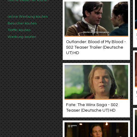
Online Besucher kaufen
online Werbung kaufen
Besucher kaufen
Traffic kaufen
Werbung kaufen
Outlander: Blood of My Blood -
S02 Teaser Trailer (Deutsche
UT) HD
Fate: The Winx Saga - S02
Teaser (Deutsche UT) HD