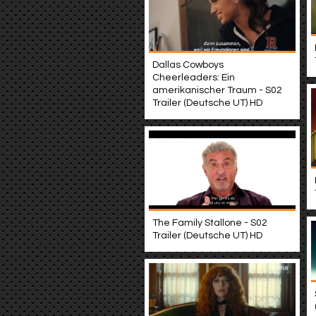
Dallas Cowboys
Cheerleaders: Ein
amerikanischer Traum - S02
Trailer (Deutsche UT) HD
The Family Stallone - S02
Trailer (Deutsche UT) HD