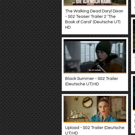
The Walking Dead Daryl Dixon
- S02 Teaser Trailer 2 'The
Book of Carol' (Deutsche UT)
HD
Black Summer - S02 Trailer
(Deutsche UT) HD
Upload - S02 Trailer (Deutsche
UT) HD