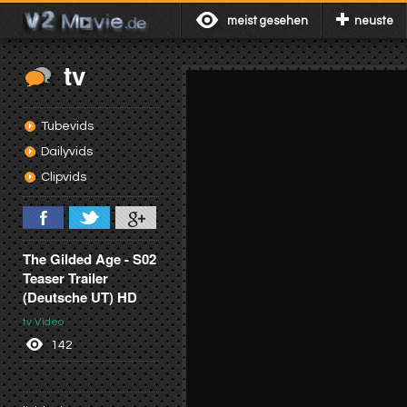
meist gesehen
neuste
tv
Tubevids
Dailyvids
Clipvids
The Gilded Age - S02
Teaser Trailer
(Deutsche UT) HD
tv Video
142