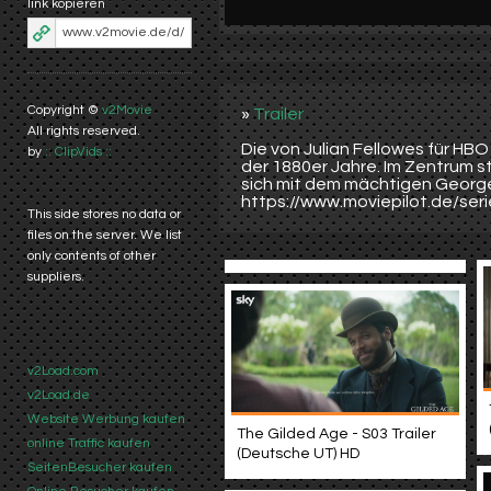
link kopieren
Copyright ©
v2Movie
»
Trailer
All rights reserved.
Die von Julian Fellowes für HB
by
:: ClipVids ::
der 1880er Jahre. Im Zentrum st
sich mit dem mächtigen George 
https://www.moviepilot.de/ser
This side stores no data or
files on the server. We list
only contents of other
suppliers.
v2Load.com
v2Load.de
Website Werbung kaufen
The Gilded Age - S03 Trailer
online Traffic kaufen
(Deutsche UT) HD
SeitenBesucher kaufen