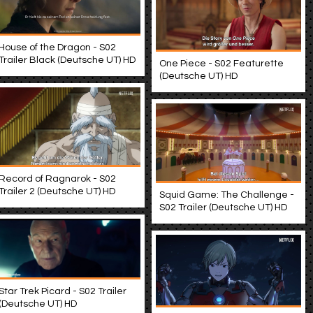
House of the Dragon - S02
Trailer Black (Deutsche UT) HD
One Piece - S02 Featurette
(Deutsche UT) HD
Record of Ragnarok - S02
Trailer 2 (Deutsche UT) HD
Squid Game: The Challenge -
S02 Trailer (Deutsche UT) HD
Star Trek Picard - S02 Trailer
(Deutsche UT) HD