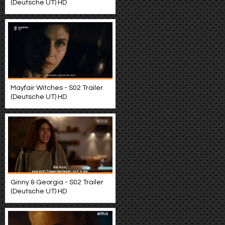
(Deutsche UT) HD
Mayfair Witches - S02 Trailer
(Deutsche UT) HD
Ginny & Georgia - S02 Trailer
(Deutsche UT) HD