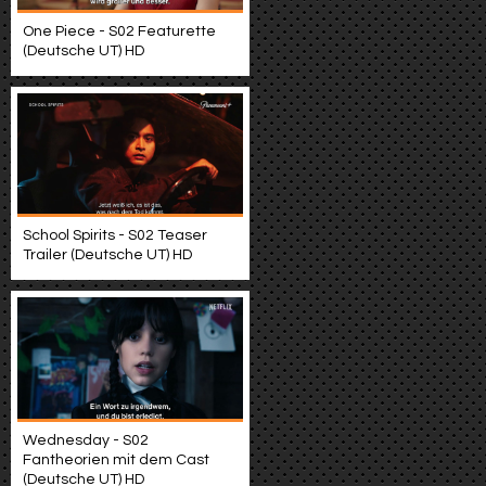
One Piece - S02 Featurette
(Deutsche UT) HD
School Spirits - S02 Teaser
Trailer (Deutsche UT) HD
Wednesday - S02
Fantheorien mit dem Cast
(Deutsche UT) HD