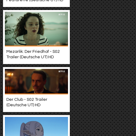
Featurette (deutsche UT) HD
Mezarlik: Der Friedhof - S02
Trailer (Deutsche UT) HD
Der Club - S02 Trailer
(Deutsche UT) HD