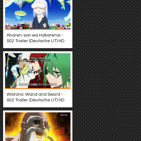
Aharen-san wa Hakarenai -
S02 Trailer (Deutsche UT) HD
Wistoria: Wand and Sword -
S02 Trailer (Deutsche UT) HD