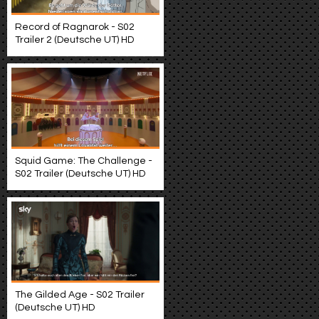
Record of Ragnarok - S02
Trailer 2 (Deutsche UT) HD
Squid Game: The Challenge -
S02 Trailer (Deutsche UT) HD
The Gilded Age - S02 Trailer
(Deutsche UT) HD