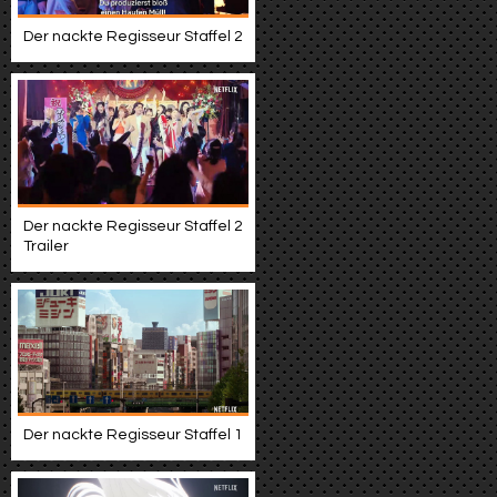
Der nackte Regisseur Staffel 2
Der nackte Regisseur Staffel 2
Trailer
Der nackte Regisseur Staffel 1