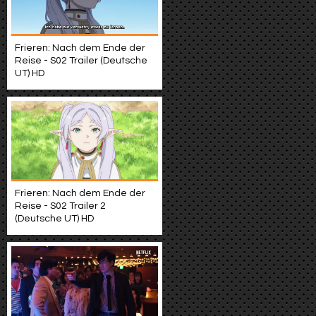
Frieren: Nach dem Ende der
Reise - S02 Trailer (Deutsche
UT) HD
Frieren: Nach dem Ende der
Reise - S02 Trailer 2
(Deutsche UT) HD