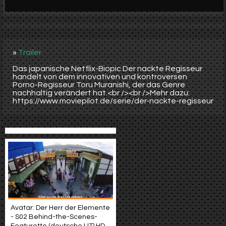
Werbung
Video suchen
»
Trailer
Das japanische Netflix-Biopic Der nackte Regisseur
handelt von dem innovativen und kontroversen
Porno-Regisseur Toru Muranishi, der das Genre
nachhaltig verändert hat.<br /><br />Mehr dazu:
https://www.moviepilot.de/serie/der-nackte-regisseur
Avatar: Der Herr der Elemente
- S02 Behind-the-Scenes-