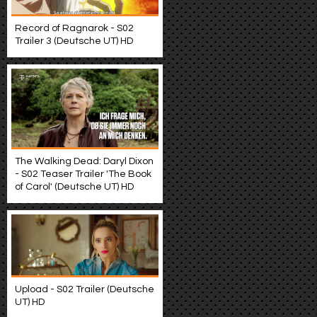
Record of Ragnarok - S02
Trailer 3 (Deutsche UT) HD
The Walking Dead: Daryl Dixon
- S02 Teaser Trailer 'The Book
of Carol' (Deutsche UT) HD
Upload - S02 Trailer (Deutsche
UT) HD