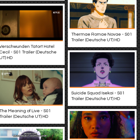
Thermae Romae Novae - S01
Trailer (Deutsche UT) HD
Verschwunden Tatort Hotel
Cecil - S01 Trailer (Deutsche
UT) HD
Suicide Squad Isekai - S01
Trailer (Deutsche UT) HD
The Meaning of Live - S01
Trailer (Deutsche UT) HD