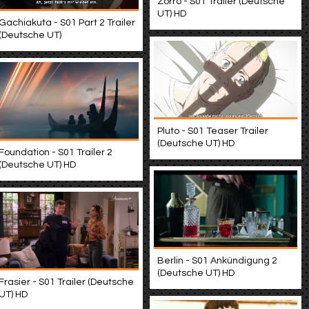
Zorro - S01 Trailer (Deutsche
UT) HD
Gachiakuta - S01 Part 2 Trailer
(Deutsche UT)
Pluto - S01 Teaser Trailer
(Deutsche UT) HD
Foundation - S01 Trailer 2
(Deutsche UT) HD
Berlin - S01 Ankündigung 2
(Deutsche UT) HD
Frasier - S01 Trailer (Deutsche
UT) HD