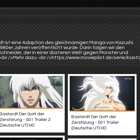
d!! ist eine Adaption des gleichnamigen Manga von Kazushi
980er Jahren veröffentlicht wurde. Darin folgen wir den
chneider, der in einer düsteren Welt gegen Monster und
r />Mehr dazu: <br />https://www.moviepilot.de/serie/bast
Bastard!! Der Gott der
Bastard!! Der Gott der
Zerstörung - S01 Trailer 2
Zerstörung - S01 Trailer
(Deutsche UT) HD
(Deutsche UT) HD