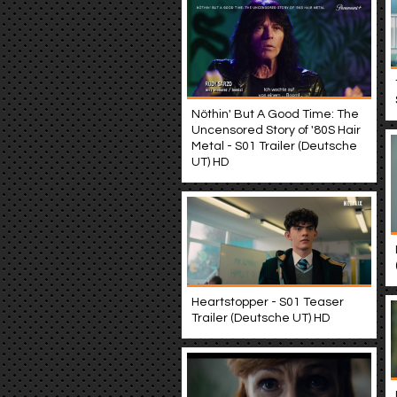
Nöthin' But A Good Time: The
Uncensored Story of '80S Hair
Metal - S01 Trailer (Deutsche
UT) HD
Heartstopper - S01 Teaser
Trailer (Deutsche UT) HD