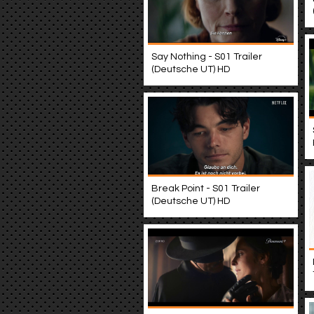
Say Nothing - S01 Trailer
(Deutsche UT) HD
Break Point - S01 Trailer
(Deutsche UT) HD