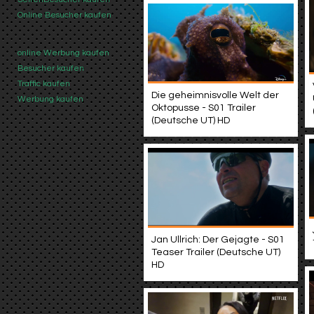
Online Besucher kaufen
online Werbung kaufen
Besucher kaufen
Traffic kaufen
Die geheimnisvolle Welt der
Werbung kaufen
Oktopusse - S01 Trailer
(Deutsche UT) HD
Jan Ullrich: Der Gejagte - S01
Teaser Trailer (Deutsche UT)
HD