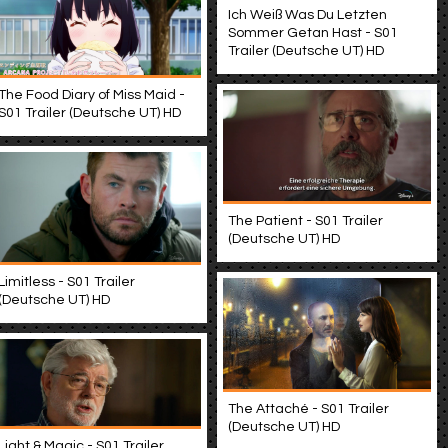
Ich Weiß Was Du Letzten
Sommer Getan Hast - S01
Trailer (Deutsche UT) HD
The Food Diary of Miss Maid -
S01 Trailer (Deutsche UT) HD
The Patient - S01 Trailer
(Deutsche UT) HD
Limitless - S01 Trailer
(Deutsche UT) HD
The Attaché - S01 Trailer
(Deutsche UT) HD
Light & Magic - S01 Trailer