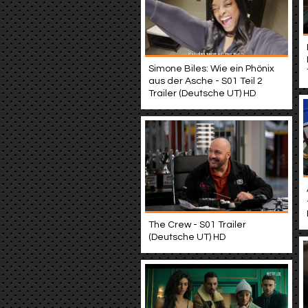
Simone Biles: Wie ein Phönix
aus der Asche - S01 Teil 2
Trailer (Deutsche UT) HD
The Crew - S01 Trailer
(Deutsche UT) HD