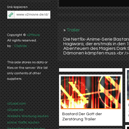
link kopieren
»
Trailer
Copyright ©
v2Movie
Die Netflix-Anime-Serie Bastar
All rights reserved.
Hagiwara, der erstmals in den 1
by
:: ClipVids ::
Abenteuern des Magiers Dark S
Dämonen kämpfen muss.<br /><b
This side stores no data or
files on the server. We list
only contents of other
suppliers.
v2Load.com
v2Load.de
Bastard Der Gott der
Website Werbung kaufen
Zerstörung Trailer
online Traffic kaufen
SeitenBesucher kaufen