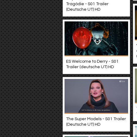
Tragödie - S01 Trailer
(Deutsche UT) HD
ES Welcome to Derry - S01
Trailer (deutsche UT) HD
The Super Models - S01 Trailer
(Deutsche UT) HD