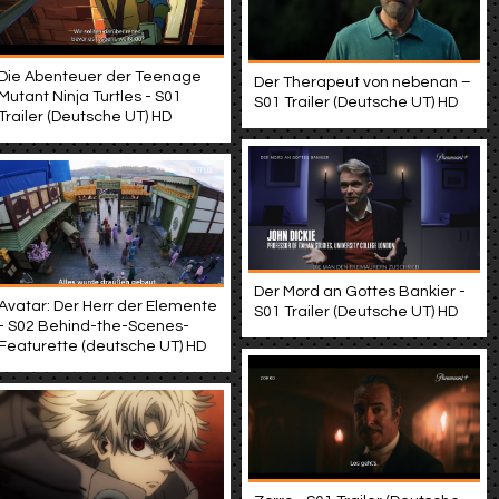
Die Abenteuer der Teenage
Der Therapeut von nebenan –
Mutant Ninja Turtles - S01
S01 Trailer (Deutsche UT) HD
Trailer (Deutsche UT) HD
Der Mord an Gottes Bankier -
Avatar: Der Herr der Elemente
S01 Trailer (Deutsche UT) HD
- S02 Behind-the-Scenes-
Featurette (deutsche UT) HD