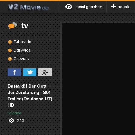
meist gesehen
neuste
tv
Tubevids
Dailyvids
Clipvids
Bastard!! Der Gott
der Zerstörung - S01
Trailer (Deutsche UT)
HD
tv Video
203