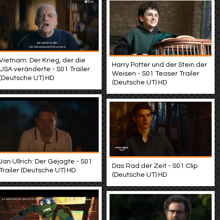
Vietnam: Der Krieg, der die
Harry Potter und der Stein der
USA veränderte - S01 Trailer
Weisen - S01 Teaser Trailer
(Deutsche UT) HD
(Deutsche UT) HD
Jan Ullrich: Der Gejagte - S01
Das Rad der Zeit - S01 Clip
Trailer (Deutsche UT) HD
(Deutsche UT) HD