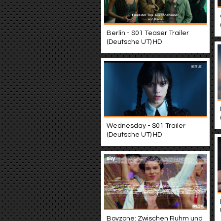
Berlin - S01 Teaser Trailer
(Deutsche UT) HD
Wednesday - S01 Trailer
(Deutsche UT) HD
Boyzone: Zwischen Ruhm und