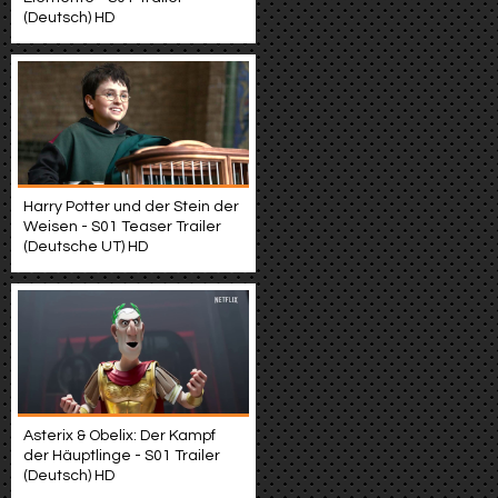
(Deutsch) HD
Harry Potter und der Stein der
Weisen - S01 Teaser Trailer
(Deutsche UT) HD
Asterix & Obelix: Der Kampf
der Häuptlinge - S01 Trailer
(Deutsch) HD