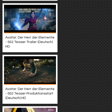
Avatar: Der Herr der Elemente
- S02 Teaser Trailer (Deutsch)
HD
Avatar: Der Herr der Elemente
- S02 Teaser Produktionsstart
(Deutsch) HD