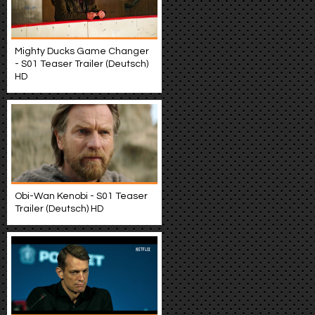
Mighty Ducks Game Changer
- S01 Teaser Trailer (Deutsch)
HD
Obi-Wan Kenobi - S01 Teaser
Trailer (Deutsch) HD