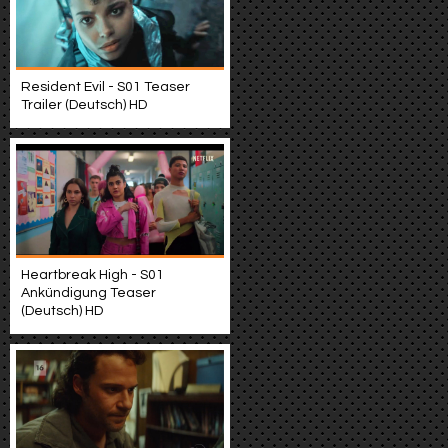
Resident Evil - S01 Teaser
Trailer (Deutsch) HD
Heartbreak High - S01
Ankündigung Teaser
(Deutsch) HD