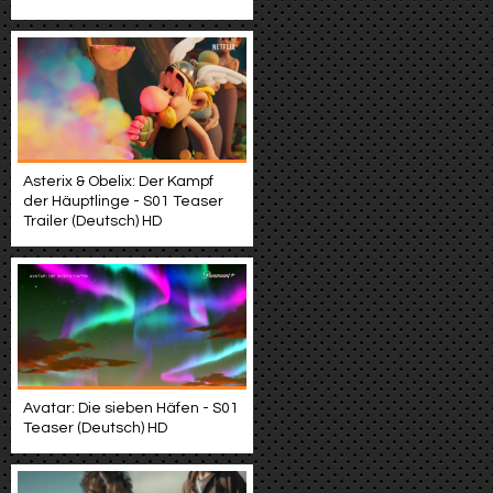
Asterix & Obelix: Der Kampf
der Häuptlinge - S01 Teaser
Trailer (Deutsch) HD
Avatar: Die sieben Häfen - S01
Teaser (Deutsch) HD