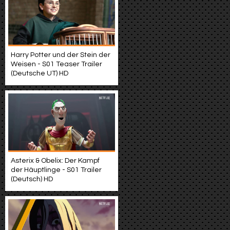
Harry Potter und der Stein der
Weisen - S01 Teaser Trailer
(Deutsche UT) HD
Asterix & Obelix: Der Kampf
der Häuptlinge - S01 Trailer
(Deutsch) HD