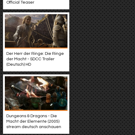
Official Teaser
Der Herr der Ringe: Die Ringe
der Macht - SDCC Trailer
(Deutsch) HD
Dungeons & Dragons - Die
Macht der Elemente (2005)
stream deutsch anschauen