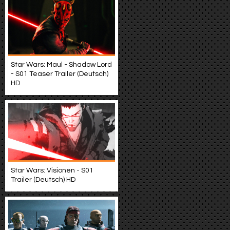
Star Wars: Maul - Shadow Lord
- S01 Teaser Trailer (Deutsch)
HD
Star Wars: Visionen - S01
Trailer (Deutsch) HD