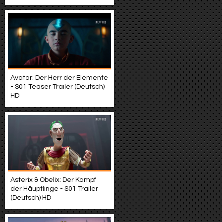
Avatar: Der Herr der Elemente
- S01 Teaser Trailer (Deutsch)
HD
Asterix & Obelix: Der Kampf
der Häuptlinge - S01 Trailer
(Deutsch) HD