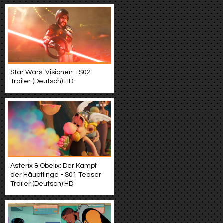
Star Wars: Visionen - S02
Trailer (Deutsch) HD
Asterix & Obelix: Der Kampf
der Häuptlinge - S01 Teaser
Trailer (Deutsch) HD