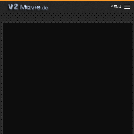
MENU
meist gesehen
neuste
kategorien
Menu
mit facebook anmelden
Informationen