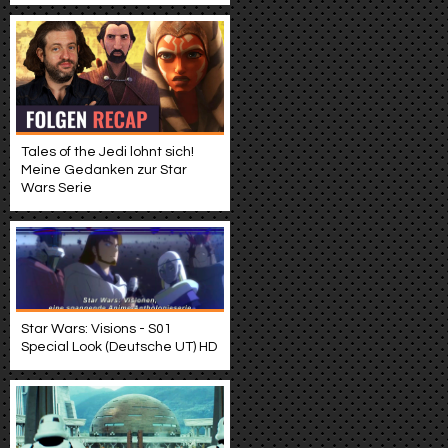
Tales of the Jedi lohnt sich!
Meine Gedanken zur Star
Wars Serie
Star Wars: Visions - S01
Special Look (Deutsche UT) HD