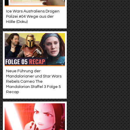
Ice Wars Australiens Drogen
Polizei #04 Wege aus der
Hölle (Doku)
Neue Führung der
Mandalorianer und Star Wars
Rebels Cameo The
Mandalorian Staffel 3 Folge 5
Recap