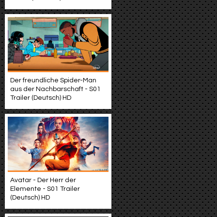
Der freundliche Spider-Man
aus der Nachbarschaft - S01
Trailer (Deutsch) HD
Avatar - Der Herr der
Elemente - S01 Trailer
(Deutsch) HD