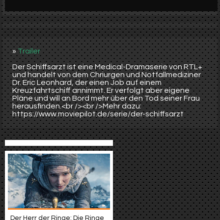
Werbung
Video suchen
»
Trailer
Der Schiffsarzt ist eine Medical-Dramaserie von RTL+
und handelt von dem Chriurgen und Notfallmediziner
Dr. Eric Leonhard, der einen Job auf einem
Kreuzfahrtschiff annimmt. Er verfolgt aber eigene
Pläne und will an Bord mehr über den Tod seiner Frau
herausfinden.<br /><br />Mehr dazu:
https://www.moviepilot.de/serie/der-schiffsarzt
Der Herr der Ringe: Die Ringe