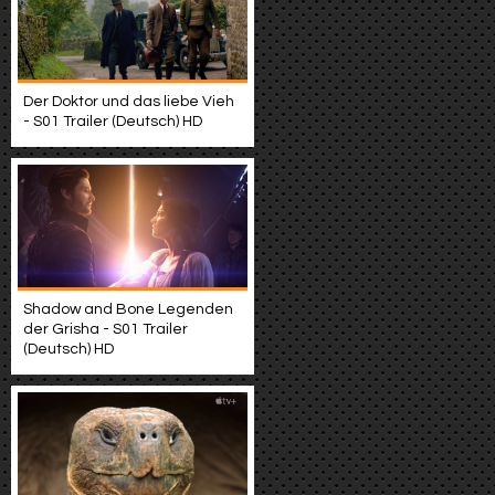
Der Doktor und das liebe Vieh
- S01 Trailer (Deutsch) HD
Shadow and Bone Legenden
der Grisha - S01 Trailer
(Deutsch) HD