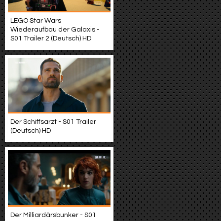
LEGO Star Wars
Wiederaufbau der Galaxis -
S01 Trailer 2 (Deutsch) HD
Der Schiffsarzt - S01 Trailer
(Deutsch) HD
Der Milliardärsbunker - S01