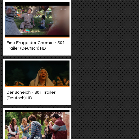
Eine Frage der Chemie - S01
Trailer (Deutsch) HD
Der Scheich - S01 Trailer
(Deutsch) HD