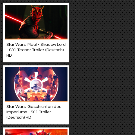
Star Wars: Maul - Shadow Lord
- S01 Teaser Trailer (Deutsch)
HD
Star Wars: Geschichten des
Imperiums - S01 Trailer
(Deutsch) HD