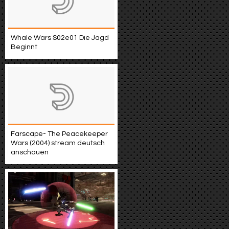
Whale Wars S02e01 Die Jagd
Beginnt
Farscape- The Peacekeeper
Wars (2004) stream deutsch
anschauen