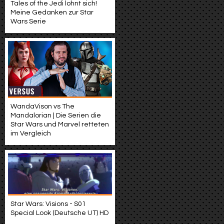
Tales of the Jedi lohnt sich!
Meine Gedanken zur Star
Wars Serie
WandaVison vs The
Mandalorian | Die Serien die
Star Wars und Marvel retteten
im Vergleich
Star Wars: Visions - S01
Special Look (Deutsche UT) HD