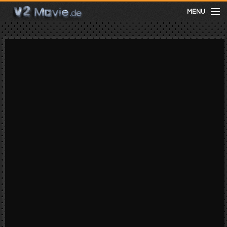
MENU
meist gesehen
neuste
kategorien
Menu
mit facebook anmelden
Informationen