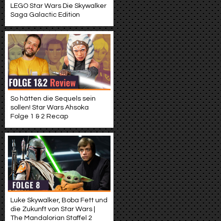
LEGO Star Wars Die Skywalker
Saga Galactic Edition
So hätten die Sequels sein
sollen! Star Wars Ahsoka
Folge 1 & 2 Recap
Luke Skywalker, Boba Fett und
die Zukunft von Star Wars |
The Mandalorian Staffel 2