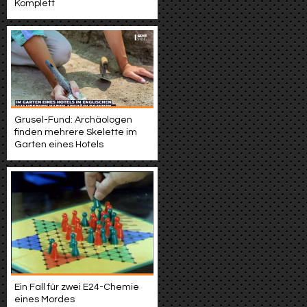
Komplett
Grusel-Fund: Archäologen
finden mehrere Skelette im
Garten eines Hotels
Ein Fall für zwei E24-Chemie
eines Mordes