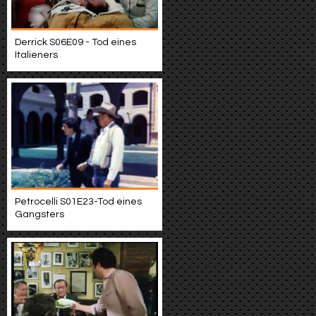
Derrick S06E09 - Tod eines
Italieners
Petrocelli S01E23-Tod eines
Gangsters