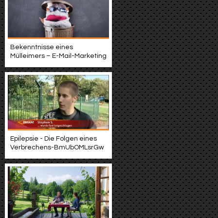
Bekenntnisse eines
Mülleimers – E-Mail-Marketing
Epilepsie - Die Folgen eines
Verbrechens-BmUbOMLsrGw