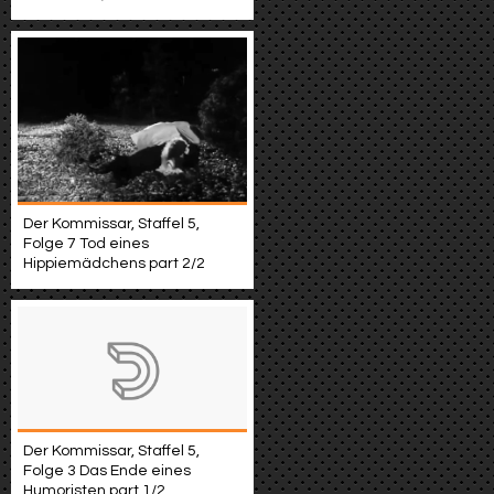
Der Kommissar, Staffel 5,
Folge 7 Tod eines
Hippiemädchens part 2/2
Der Kommissar, Staffel 5,
Folge 3 Das Ende eines
Humoristen part 1/2