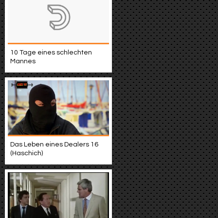
10 Tage eines schlechten
Mannes
Das Leben eines Dealers 16
(Haschich)