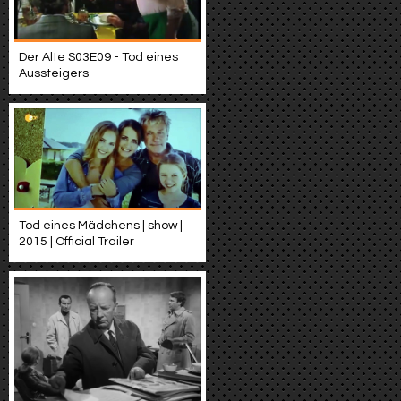
Der Alte S03E09 - Tod eines
Aussteigers
Tod eines Mädchens | show |
2015 | Official Trailer