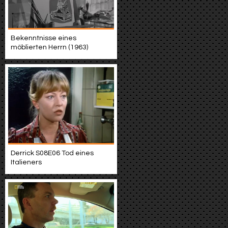
Bekenntnisse eines
möblierten Herrn (1963)
Derrick S08E06 Tod eines
Italieners