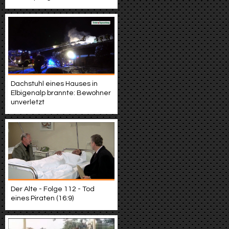
Dachstuhl eines Hauses in
Elbigenalp brannte: Bewohner
unverletzt
Der Alte - Folge 112 - Tod
eines Piraten (16:9)