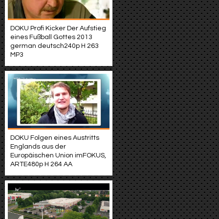
DOKU Profi Kicker Der Aufstieg
eines Fußball Gottes 2013
german deutsch240p H 263
MP3
DOKU Folgen eines Austritts
Englands aus der
Europäischen Union imFOKUS,
ARTE480p H 264 AA