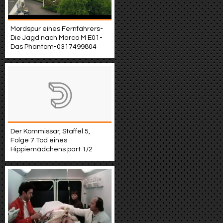
Mordspur eines Fernfahrers-
Die Jagd nach Marco M E01-
Das Phantom-0317499804
Der Kommissar, Staffel 5,
Folge 7 Tod eines
Hippiemädchens part 1/2