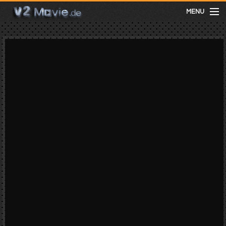
MENU
meist gesehen
neuste
kategorien
Menu
mit facebook anmelden
Informationen