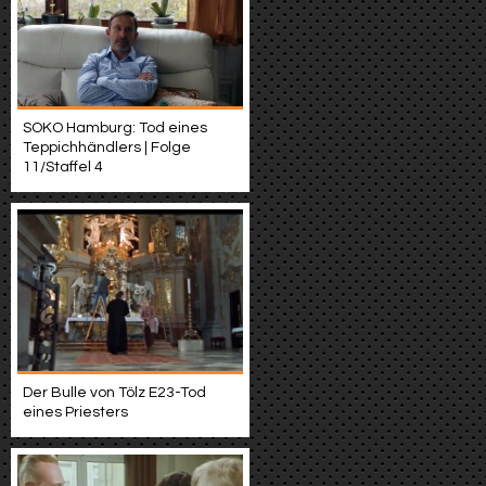
SOKO Hamburg: Tod eines
Teppichhändlers | Folge
11/Staffel 4
Der Bulle von Tölz E23-Tod
eines Priesters