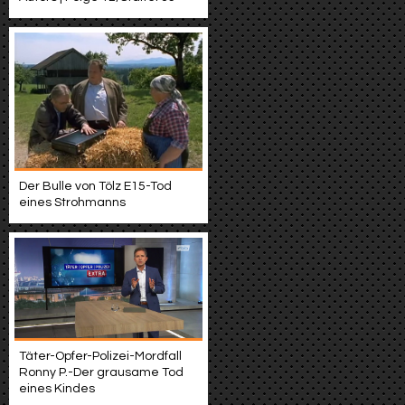
Der Bulle von Tölz E15-Tod
eines Strohmanns
Täter-Opfer-Polizei-Mordfall
Ronny P.-Der grausame Tod
eines Kindes