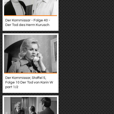
Der Kommissar - Folge 40 -
Der Tod des Herrn Kurusch
Der Kommissar, Staffel 5,
Folge 10 Der Tod von Karin W
part 1/2