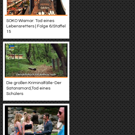
SOKO Wismar: Tod eines
Lebensretters | Folge 6/Staffel
15
Die großen Kriminalfälle-Der
Satansmord,Tod eines
Schülers