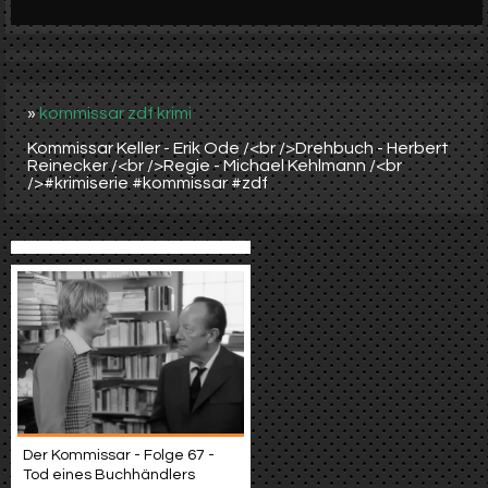
Werbung
Video suchen
»
kommissar zdf krimi
Kommissar Keller - Erik Ode /<br />Drehbuch - Herbert
Reinecker /<br />Regie - Michael Kehlmann /<br
/>#krimiserie #kommissar #zdf
Der Kommissar - Folge 67 -
Tod eines Buchhändlers