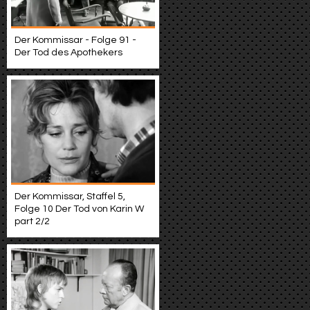
Der Kommissar - Folge 91 -
Der Tod des Apothekers
Der Kommissar, Staffel 5,
Folge 10 Der Tod von Karin W
part 2/2