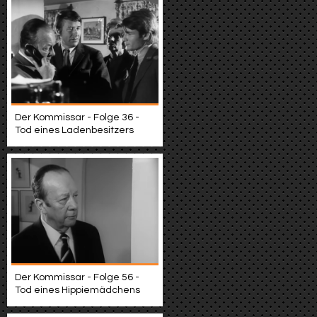
Der Kommissar - Folge 36 -
Tod eines Ladenbesitzers
Der Kommissar - Folge 56 -
Tod eines Hippiemädchens