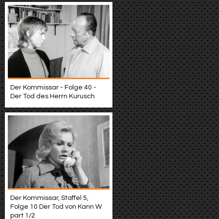
Der Kommissar - Folge 40 -
Der Tod des Herrn Kurusch
Der Kommissar, Staffel 5,
Folge 10 Der Tod von Karin W
part 1/2