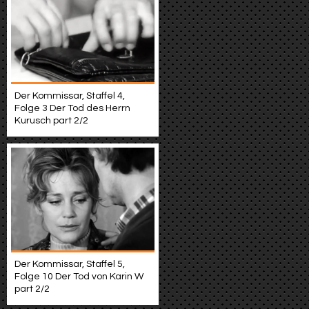
Der Kommissar, Staffel 4,
Folge 3 Der Tod des Herrn
Kurusch part 2/2
Der Kommissar, Staffel 5,
Folge 10 Der Tod von Karin W
part 2/2