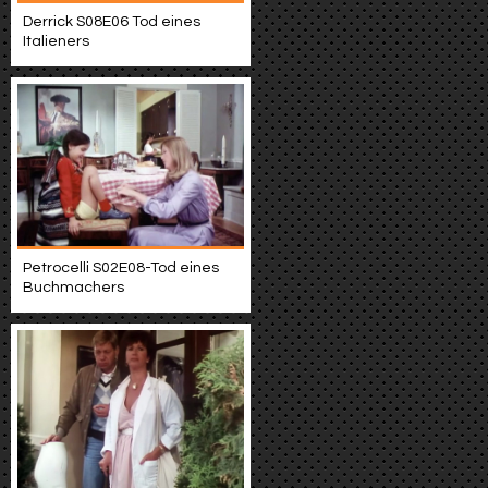
Derrick S08E06 Tod eines
Italieners
Petrocelli S02E08-Tod eines
Buchmachers