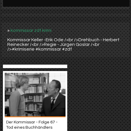
Werbung
Video suchen
»
kommissar zdf krimi
Kommissar Keller -Erik Ode /<br />Drehbuch - Herbert
Reinecker /<br />Regie - Jürgen Goslar /<br
/>#krimiserie #kommissar #zdf
Der Kommissar - Folge 67 -
Tod eines Buchhändlers