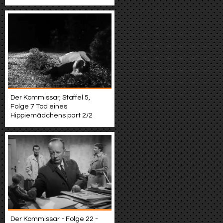
Der Kommissar, Staffel 5,
Folge 7 Tod eines
Hippiemädchens part 2/2
Der Kommissar - Folge 22 -