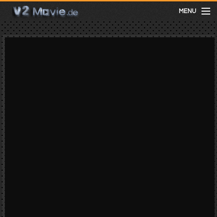
MENU
meist gesehen
neuste
kategorien
Menu
mit facebook anmelden
Informationen