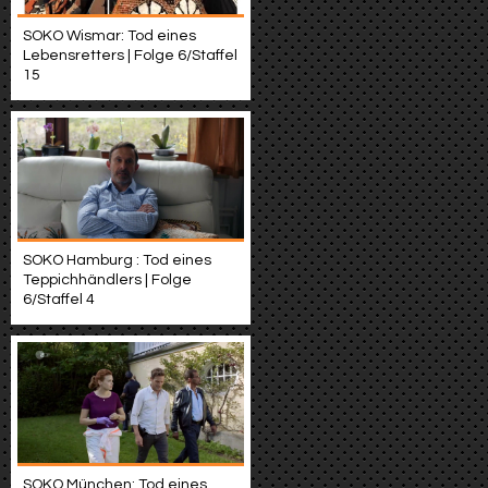
SOKO Wismar: Tod eines
Lebensretters | Folge 6/Staffel
15
SOKO Hamburg : Tod eines
Teppichhändlers | Folge
6/Staffel 4
SOKO München: Tod eines