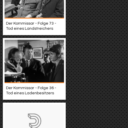
Der Kommissar - Folge 73 -
Tod eines Landstreichers
Der Kommissar - Folge 36 -
Tod eines Ladenbesitzers