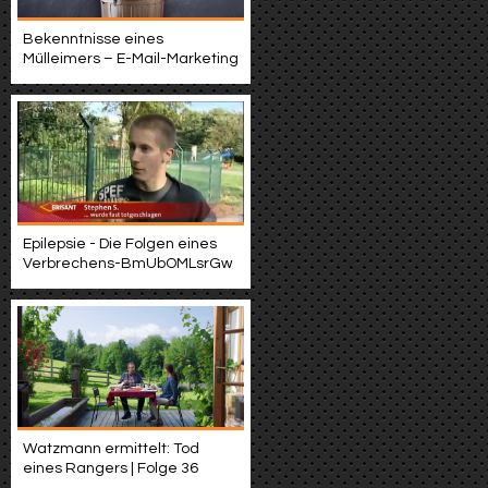
Bekenntnisse eines
Mülleimers – E-Mail-Marketing
Epilepsie - Die Folgen eines
Verbrechens-BmUbOMLsrGw
Watzmann ermittelt: Tod
eines Rangers | Folge 36