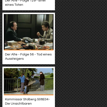
Der Alte - Folge 129 - Brief
eines Toten
Der Alte - Folge 56 - Tod eines
Aussteigers
Kommissar Stolberg S08E04-
Die Unsichtbaren