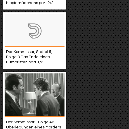
Hippiemädchens part 2/2
Der Kommissar, Staffel 5,
Folge 3 Das Ende eines
Humoristen part 1/2
Der Kommissar - Folge 46 -
Überlegungen eines Mörders