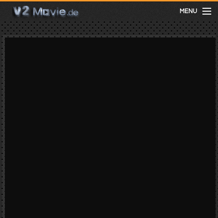
MENU
meist gesehen
neuste
kategorien
Menu
mit facebook anmelden
Informationen