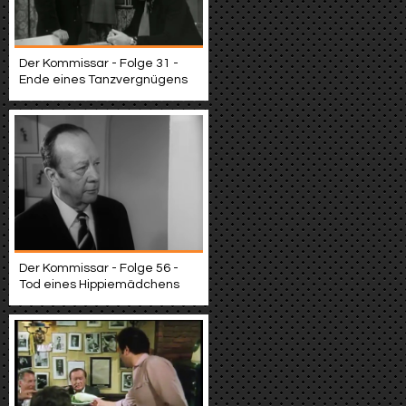
Der Kommissar - Folge 31 -
Ende eines Tanzvergnügens
Der Kommissar - Folge 56 -
Tod eines Hippiemädchens