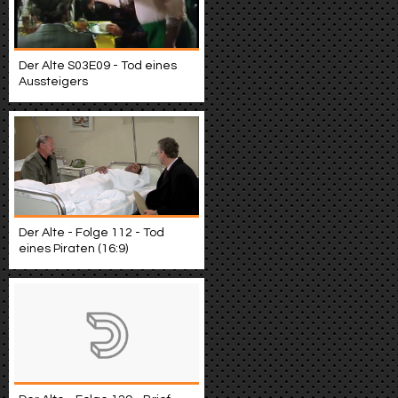
Der Alte S03E09 - Tod eines
Aussteigers
Der Alte - Folge 112 - Tod
eines Piraten (16:9)