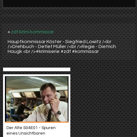
Werbung
Video suchen
»
zdf krimi kommissar
Hauptkommissar Köster - Siegfried Lowitz /<br
/>Drehbuch - Detlef Müller /<br />Regie - Dietrich
Haugk <br />#krimiserie #zdf #kommissar
Der Alte S04E01 - Spuren
eines Unsichtbaren