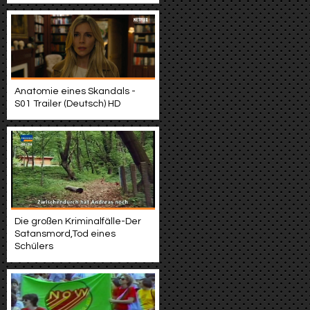
Anatomie eines Skandals -
S01 Trailer (Deutsch) HD
Die großen Kriminalfälle-Der
Satansmord,Tod eines
Schülers