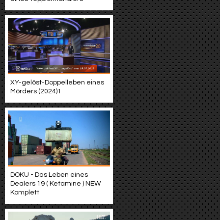
XY-gelöst-Doppelleben eines
Mörders (2024)1
DOKU - Das Leben eines
Dealers 19 ( Ketamine ) NEW
Komplett