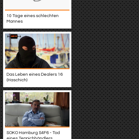
10 Tage eines schlechten
Mannes
Das Leben eines Dealers 16
(Haschich)
SOKO Hamburg S4F6 - Tod
eines Teppichhändlers