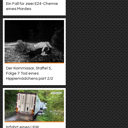
Ein Fall für zwei E24-Chemie
eines Mordes
Der Kommissar, Staffel 5,
Folge 7 Tod eines
Hippiemädchens part 2/2
Irrfahrt eines LKW