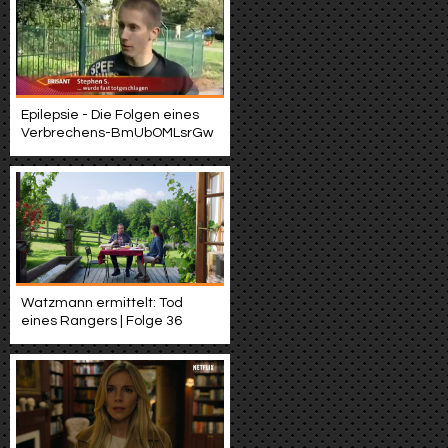
Epilepsie - Die Folgen eines
Verbrechens-BmUbOMLsrGw
Watzmann ermittelt: Tod
eines Rangers | Folge 36