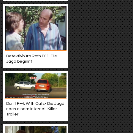
Detektivbüro Roth E01-Die
Jagd beginnt
Don’t F--k With Cats- Die Jagd
nach einem Internet-Killer
Trailer