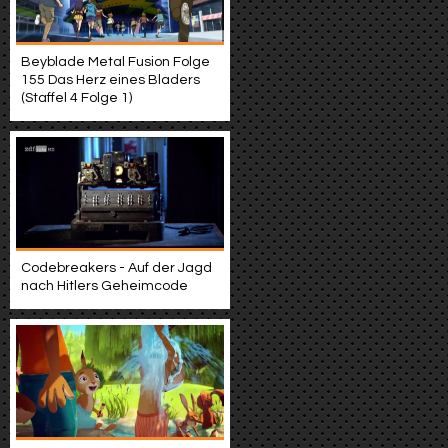
Beyblade Metal Fusion Folge
155 Das Herz eines Bladers
(Staffel 4 Folge 1)
Codebreakers - Auf der Jagd
nach Hitlers Geheimcode