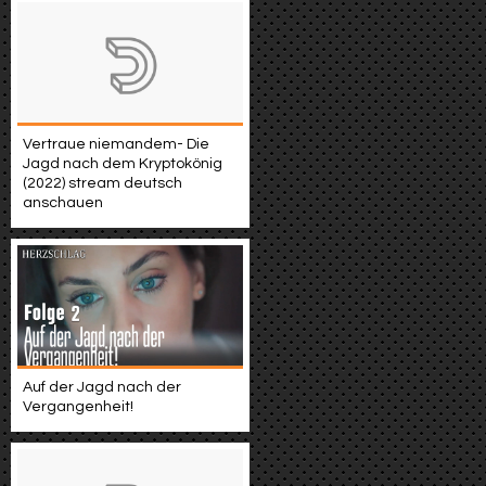
Vertraue niemandem- Die
Jagd nach dem Kryptokönig
(2022) stream deutsch
anschauen
Auf der Jagd nach der
Vergangenheit!