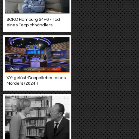
SOKO Hamburg S4F6 - Tod
eines Teppichhändlers
XY-gelöst-Doppelleben eines
Mörders (2024)1