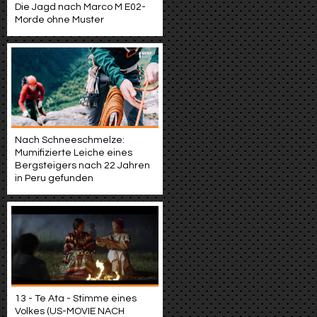
Die Jagd nach Marco M E02-
Morde ohne Muster
Nach Schneeschmelze:
Mumifizierte Leiche eines
Bergsteigers nach 22 Jahren
in Peru gefunden
13 - Te Ata - Stimme eines
Volkes (US-MOVIE NACH