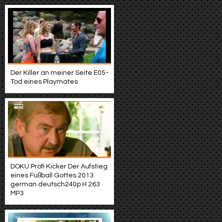
Der Killer an meiner Seite E05-
Tod eines Playmates
DOKU Profi Kicker Der Aufstieg
eines Fußball Gottes 2013
german deutsch240p H 263
MP3