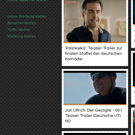
Online Besucher kaufen
online Werbung kaufen
Besucher kaufen
Traffic kaufen
Werbung kaufen
'Pastewka': Teaser-Trailer zur
finalen Staffel der deutschen
Komödie
Jan Ullrich: Der Gejagte - S01
Teaser Trailer (Deutsche UT)
HD