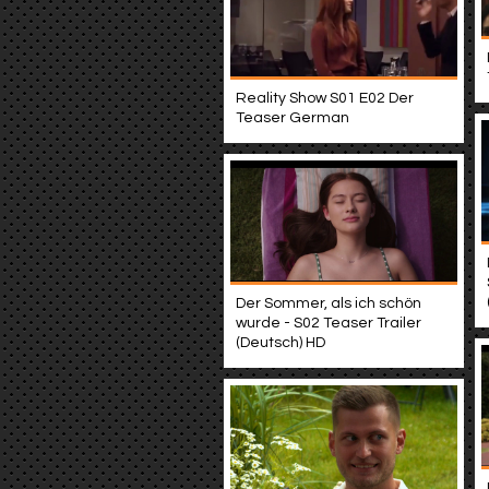
Reality Show S01 E02 Der
Teaser German
Der Sommer, als ich schön
wurde - S02 Teaser Trailer
(Deutsch) HD