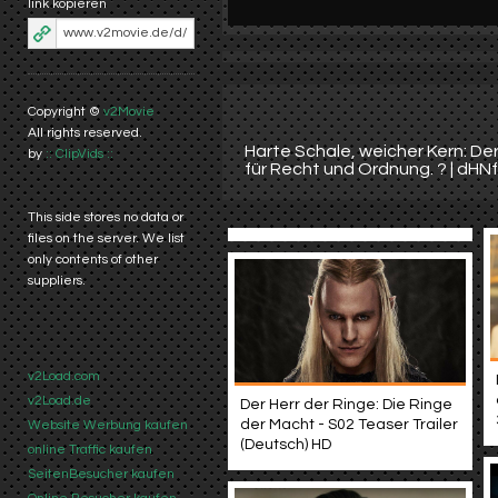
link kopieren
Copyright ©
v2Movie
All rights reserved.
Harte Schale, weicher Kern: De
by
:: ClipVids ::
für Recht und Ordnung. ? | d
This side stores no data or
files on the server. We list
only contents of other
suppliers.
v2Load.com
v2Load.de
Der Herr der Ringe: Die Ringe
der Macht - S02 Teaser Trailer
Website Werbung kaufen
(Deutsch) HD
online Traffic kaufen
SeitenBesucher kaufen