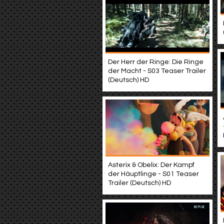
Der Herr der Ringe: Die Ringe
der Macht - S03 Teaser Trailer
(Deutsch) HD
Asterix & Obelix: Der Kampf
der Häuptlinge - S01 Teaser
Trailer (Deutsch) HD