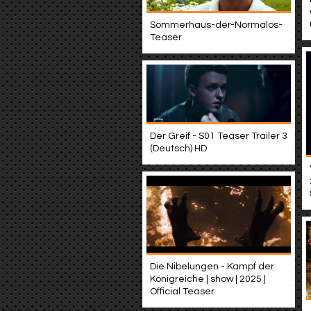
Sommerhaus-der-Normalos-
Teaser
Der Greif - S01 Teaser Trailer 3
(Deutsch) HD
Die Nibelungen - Kampf der
Königreiche | show | 2025 |
Official Teaser