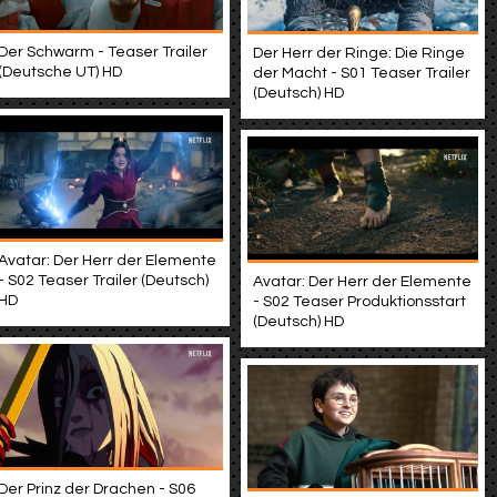
Der Schwarm - Teaser Trailer
Der Herr der Ringe: Die Ringe
(Deutsche UT) HD
der Macht - S01 Teaser Trailer
(Deutsch) HD
Avatar: Der Herr der Elemente
- S02 Teaser Trailer (Deutsch)
Avatar: Der Herr der Elemente
HD
- S02 Teaser Produktionsstart
(Deutsch) HD
Der Prinz der Drachen - S06