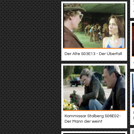
Der Alte S03E13 - Der Überfall
Kommissar Stolberg S06E02-
Der Mann der weint