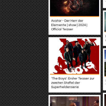
Avatar - Der Herr der
Elemente | show | 2024 |
Official Teaser
'The Boys': Erster Teaser zur
zweiten Staffel der
Superheldenserie