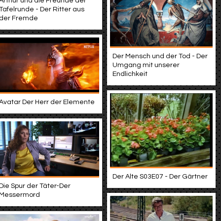
Arthur und die Freunde der
Tafelrunde - Der Ritter aus
der Fremde
Der Mensch und der Tod - Der
Umgang mit unserer
Endlichkeit
Avatar Der Herr der Elemente
Der Alte S03E07 - Der Gärtner
Die Spur der Täter-Der
Messermord