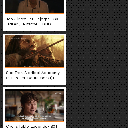
Jan Ullrich: Der Gejagte - S01
Trailer (Deutsche UT) HD
Star Trek: Starfleet Academy -
S01 Trailer (Deutsche UT) HD
Chef's Table: Legends - S01