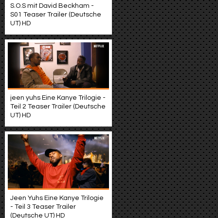
S.O.S mit David Beckham -
S01 Teaser Trailer (Deutsche
UT) HD
jeen yuhs Eine Kanye Trilogie -
Teil 2 Teaser Trailer (Deutsche
UT) HD
Jeen Yuhs Eine Kanye Trilogie
- Teil 3 Teaser Trailer
(Deutsche UT) HD