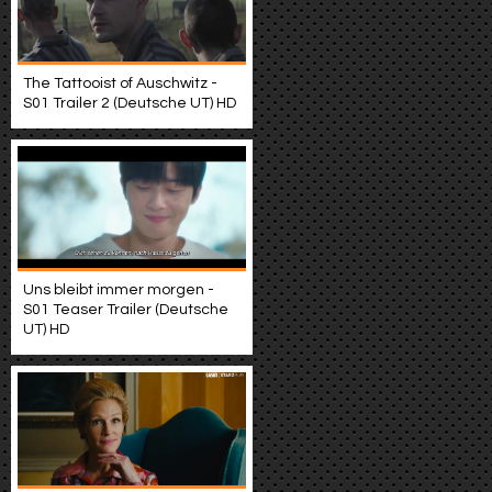
The Tattooist of Auschwitz -
S01 Trailer 2 (Deutsche UT) HD
Uns bleibt immer morgen -
S01 Teaser Trailer (Deutsche
UT) HD