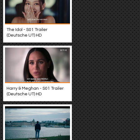
The Idol - S01 Trailer
(Deutsche UT) HD
Harry & Meghan - S01 Trailer
(Deutsche UT) HD