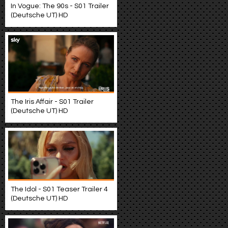
In Vogue: The 90s - S01 Trailer
(Deutsche UT) HD
The Iris Affair - S01 Trailer
(Deutsche UT) HD
The Idol - S01 Teaser Trailer 4
(Deutsche UT) HD