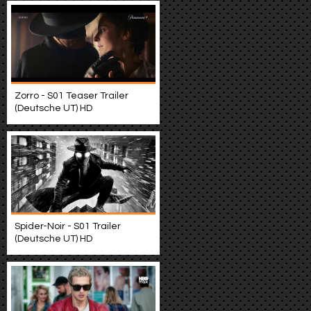
Zorro - S01 Teaser Trailer
(Deutsche UT) HD
Spider-Noir - S01 Trailer
(Deutsche UT) HD