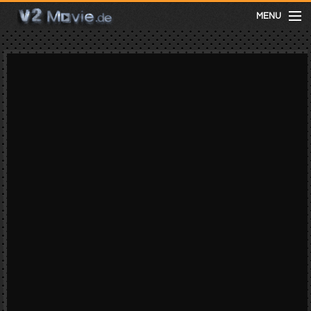
MENU
meist gesehen
neuste
kategorien
Menu
mit facebook anmelden
Informationen