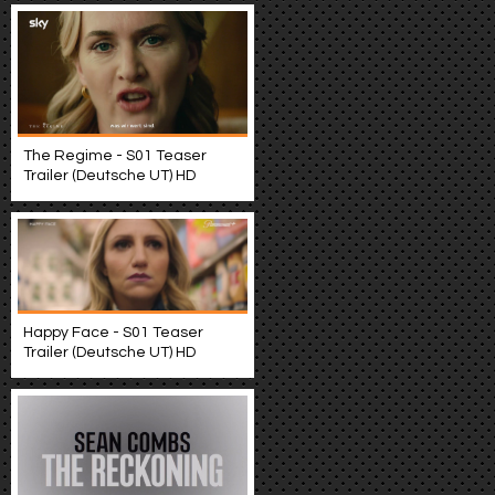
The Regime - S01 Teaser
Trailer (Deutsche UT) HD
Happy Face - S01 Teaser
Trailer (Deutsche UT) HD