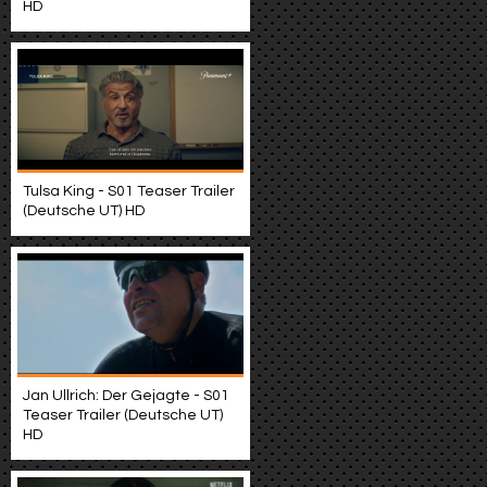
HD
Tulsa King - S01 Teaser Trailer
(Deutsche UT) HD
Jan Ullrich: Der Gejagte - S01
Teaser Trailer (Deutsche UT)
HD