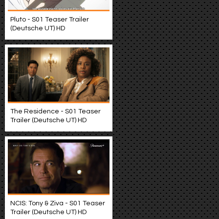
Pluto - S01 Teaser Trailer
(Deutsche UT) HD
The Residence - S01 Teaser
Trailer (Deutsche UT) HD
NCIS: Tony & Ziva - S01 Teaser
Trailer (Deutsche UT) HD