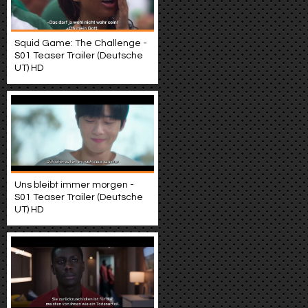
Squid Game: The Challenge -
S01 Teaser Trailer (Deutsche
UT) HD
Uns bleibt immer morgen -
S01 Teaser Trailer (Deutsche
UT) HD