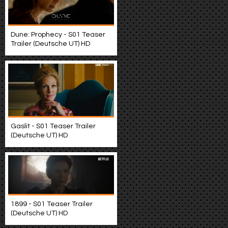
Dune: Prophecy - S01 Teaser
Trailer (Deutsche UT) HD
Gaslit - S01 Teaser Trailer
(Deutsche UT) HD
1899 - S01 Teaser Trailer
(Deutsche UT) HD