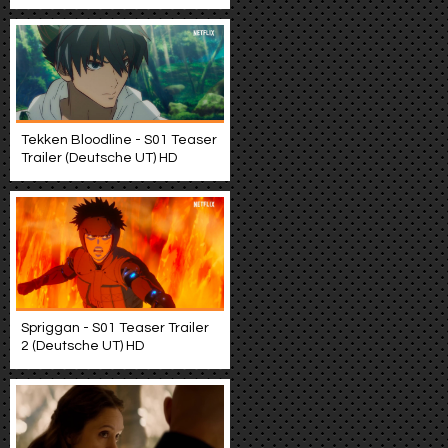
Tekken Bloodline - S01 Teaser
Trailer (Deutsche UT) HD
Spriggan - S01 Teaser Trailer
2 (Deutsche UT) HD