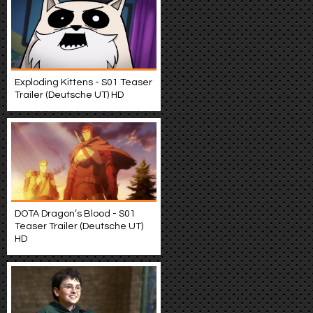
Exploding Kittens - S01 Teaser
Trailer (Deutsche UT) HD
DOTA Dragon’s Blood - S01
Teaser Trailer (Deutsche UT)
HD