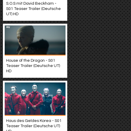
S.O.S mit David Beckham -
S01 Teaser Trailer (Deutsche
UT) HD
House of the Dragon - S01
Teaser Trailer (Deutsche UT)
HD
Haus des Geldes Korea - S01
Teaser Trailer (Deutsche UT)