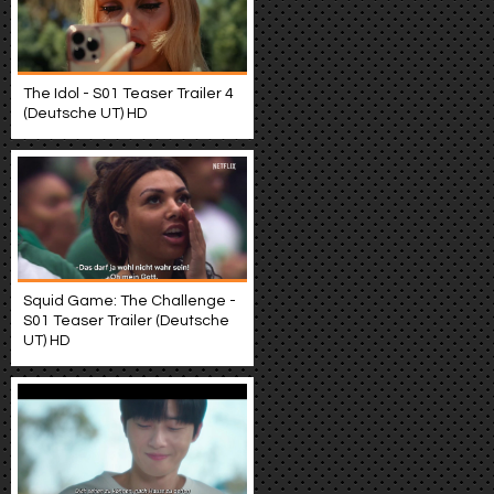
The Idol - S01 Teaser Trailer 4
(Deutsche UT) HD
Squid Game: The Challenge -
S01 Teaser Trailer (Deutsche
UT) HD