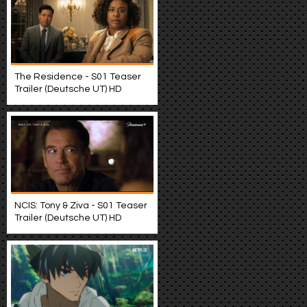
The Residence - S01 Teaser
Trailer (Deutsche UT) HD
NCIS: Tony & Ziva - S01 Teaser
Trailer (Deutsche UT) HD