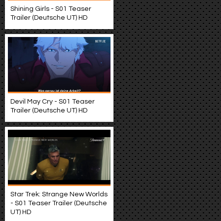
Shining Girls - S01 Teaser
Trailer (Deutsche UT) HD
Devil May Cry - S01 Teaser
Trailer (Deutsche UT) HD
Star Trek: Strange New Worlds
- S01 Teaser Trailer (Deutsche
UT) HD