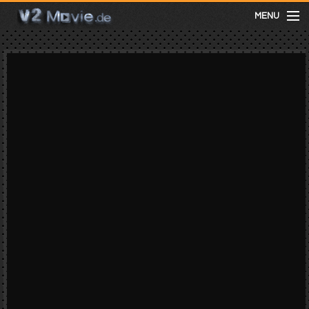
MENU
meist gesehen
neuste
kategorien
Menu
mit facebook anmelden
Informationen