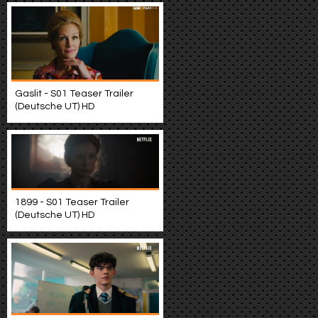
Gaslit - S01 Teaser Trailer
(Deutsche UT) HD
1899 - S01 Teaser Trailer
(Deutsche UT) HD