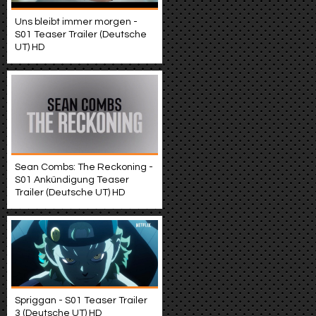
Uns bleibt immer morgen -
S01 Teaser Trailer (Deutsche
UT) HD
Sean Combs: The Reckoning -
S01 Ankündigung Teaser
Trailer (Deutsche UT) HD
Spriggan - S01 Teaser Trailer
3 (Deutsche UT) HD