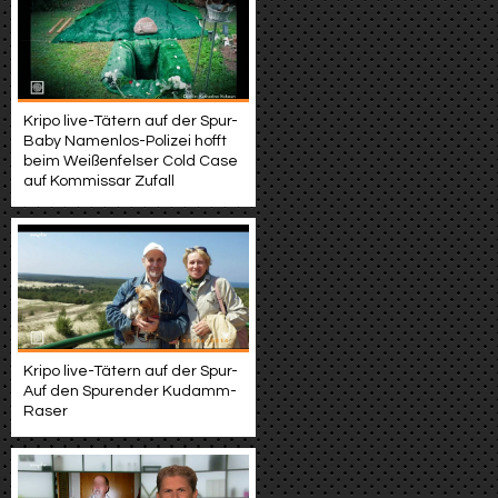
Kripo live-Tätern auf der Spur-
Baby Namenlos-Polizei hofft
beim Weißenfelser Cold Case
auf Kommissar Zufall
Kripo live-Tätern auf der Spur-
Auf den Spurender Kudamm-
Raser