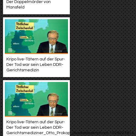
Der Doppelmörder von
Mansfeld
Kripo live-Tätern auf der Spur-
Der Tod war sein Leben DDR-
Gerichtsmedizin
Kripo live-Tätern auf der Spur-
Der Tod war sein Leben DDR-
Gerichtsmediziner_Otto_Prokop_(Audiodeskription)-1029227814