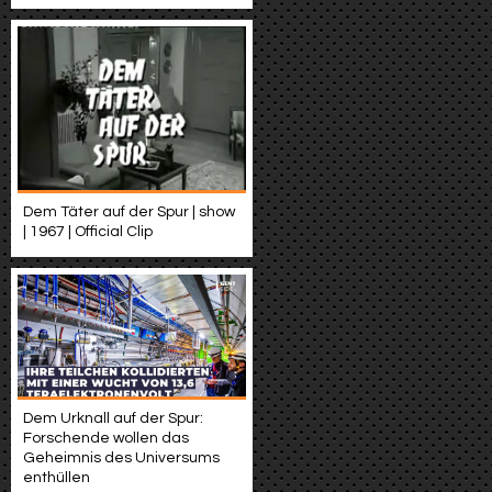
Dem Täter auf der Spur | show
| 1967 | Official Clip
Dem Urknall auf der Spur:
Forschende wollen das
Geheimnis des Universums
enthüllen