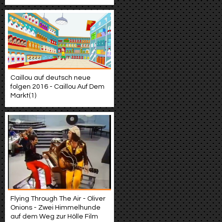
Caillou auf deutsch neue
folgen 2016 - Caillou Auf Dem
Markt(1)
Flying Through The Air - Oliver
Onions - Zwei Himmelhunde
auf dem Weg zur Hölle Film