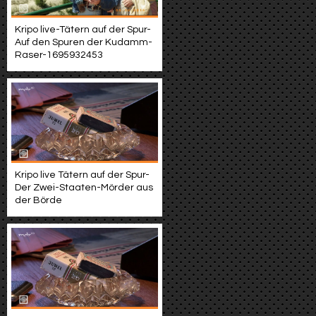
Kripo live-Tätern auf der Spur-
Auf den Spuren der Kudamm-
Raser-1695932453
Kripo live Tätern auf der Spur-
Der Zwei-Staaten-Mörder aus
der Börde