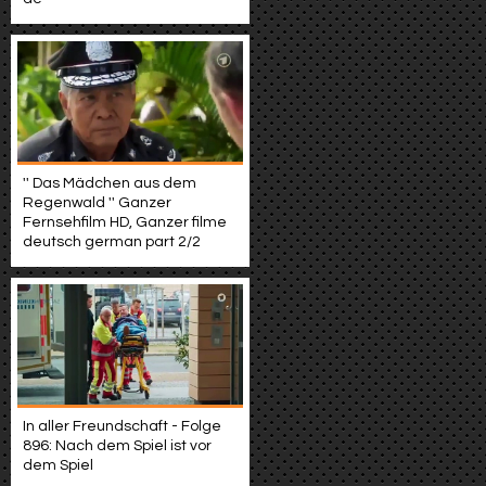
'' Das Mädchen aus dem
Regenwald '' Ganzer
Fernsehfilm HD, Ganzer filme
deutsch german part 2/2
In aller Freundschaft - Folge
896: Nach dem Spiel ist vor
dem Spiel