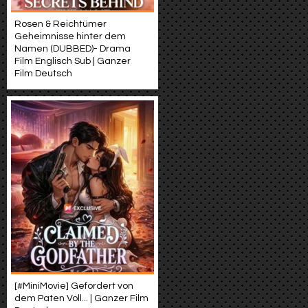
Rosen & Reichtümer
Geheimnisse hinter dem
Namen (DUBBED)- Drama
Film Englisch Sub | Ganzer
Film Deutsch
[#MiniMovie] Gefordert von
dem Paten Voll... | Ganzer Film