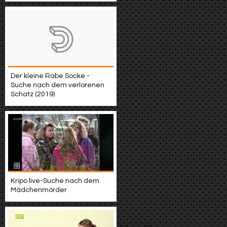
Der kleine Rabe Socke -
Suche nach dem verlorenen
Schatz (2019)
Kripo live-Suche nach dem
Mädchenmörder