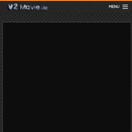
MENU
meist gesehen
neuste
kategorien
Menu
mit facebook anmelden
Informationen