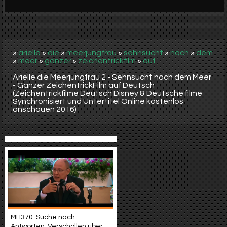
Werbung
Video suchen
»
arielle
»
die
»
meerjungfrau
»
sehnsucht
»
nach
»
dem
»
meer
»
ganzer
»
zeichentrickfilm
»
auf
Arielle die Meerjungfrau 2 - Sehnsucht nach dem Meer
- Ganzer ZeichentrickFilm auf Deutsch
(Zeichentrickfilme Deutsch Disney & Deutsche filme
Synchronisiert und Untertitel Online kostenlos
anschauen 2016)
MH370-Suche nach
Antworten-Verschollen über