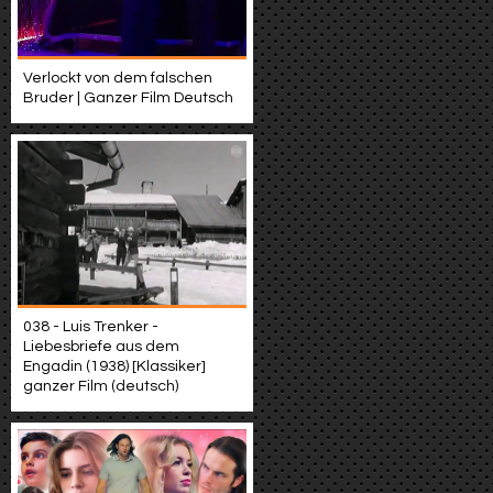
Verlockt von dem falschen
Bruder | Ganzer Film Deutsch
038 - Luis Trenker -
Liebesbriefe aus dem
Engadin (1938) [Klassiker]
ganzer Film (deutsch)