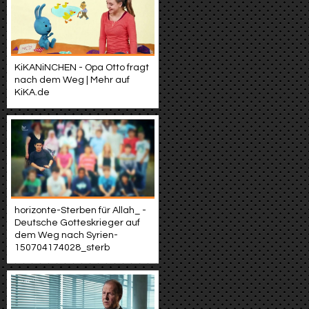
KiKANiNCHEN - Opa Otto fragt
nach dem Weg | Mehr auf
KiKA.de
horizonte-Sterben für Allah_ -
Deutsche Gotteskrieger auf
dem Weg nach Syrien-
150704174028_sterb