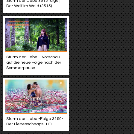
Sturm der Liebe 3515 folge |
Der Wolf im Wald (3515)
Sturm der Liebe – Vorschau
auf die neue Folge nach der
Sommerpause.
Sturm der Liebe -Folge 3190-
Der Liebesschnaps- HD