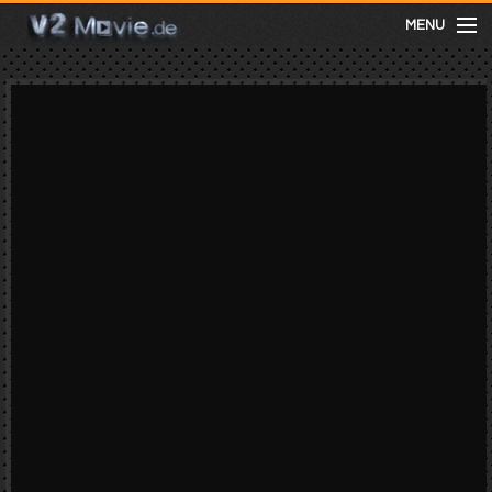
MENU
meist gesehen
neuste
kategorien
Menu
mit facebook anmelden
Informationen