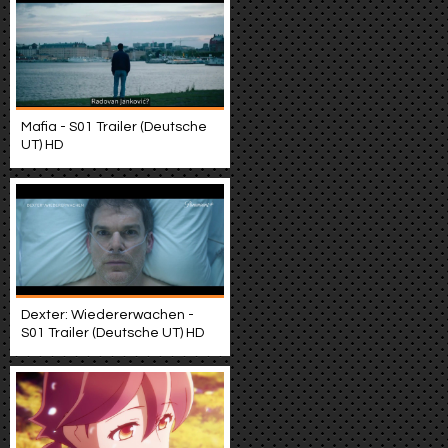
Mafia - S01 Trailer (Deutsche
UT) HD
Dexter: Wiedererwachen -
S01 Trailer (Deutsche UT) HD