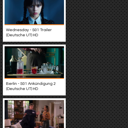
Wednesday - S01 Trailer
(Deutsche UT) HD
Berlin - S01 Ankündigung 2
(Deutsche UT) HD