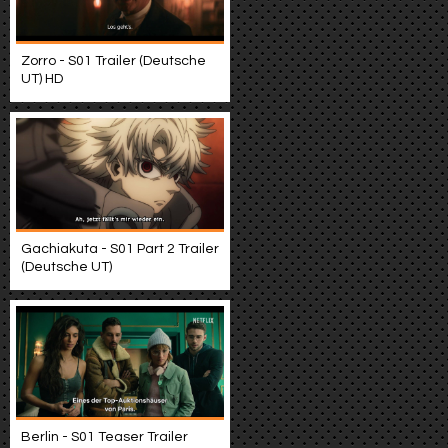
Zorro - S01 Trailer (Deutsche
UT) HD
Gachiakuta - S01 Part 2 Trailer
(Deutsche UT)
Berlin - S01 Teaser Trailer