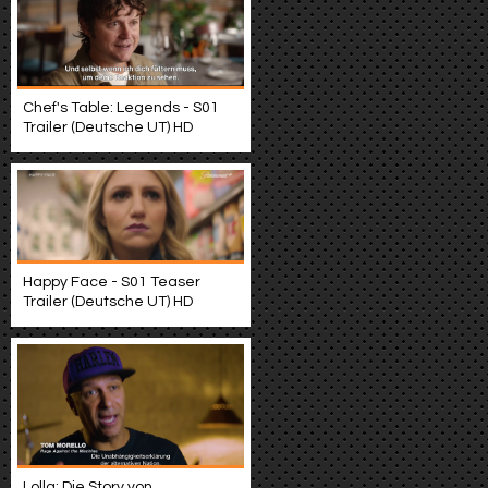
Chef's Table: Legends - S01
Trailer (Deutsche UT) HD
Happy Face - S01 Teaser
Trailer (Deutsche UT) HD
Lolla: Die Story von