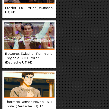
Frasier - S01 Trailer (Deutsche
UT) HD
Boyzone: Zwischen Ruhm und
Tragödie - S01 Trailer
(Deutsche UT) HD
Thermae Romae Novae - S01
Trailer (Deutsche UT) HD