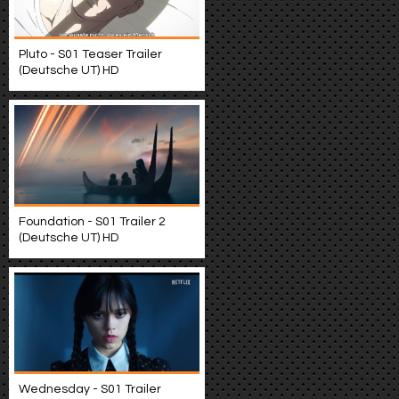
Pluto - S01 Teaser Trailer
(Deutsche UT) HD
Foundation - S01 Trailer 2
(Deutsche UT) HD
Wednesday - S01 Trailer