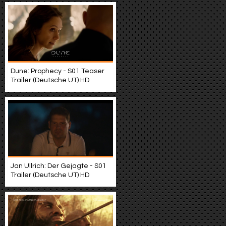
Dune: Prophecy - S01 Teaser
Trailer (Deutsche UT) HD
Jan Ullrich: Der Gejagte - S01
Trailer (Deutsche UT) HD