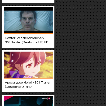
Dexter: Wiedererwachen -
S01 Trailer (Deutsche UT) HD
Apocalypse Hotel - S01 Trailer
(Deutsche UT) HD