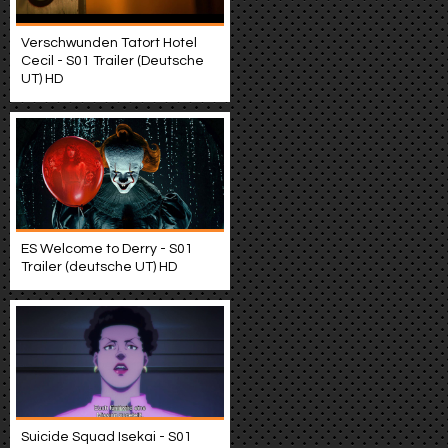
Verschwunden Tatort Hotel
Cecil - S01 Trailer (Deutsche
UT) HD
ES Welcome to Derry - S01
Trailer (deutsche UT) HD
Suicide Squad Isekai - S01