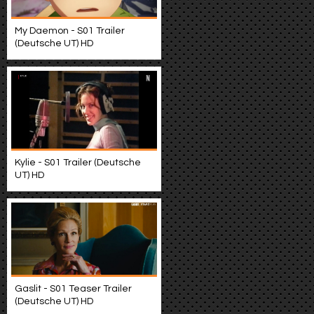
My Daemon - S01 Trailer
(Deutsche UT) HD
Kylie - S01 Trailer (Deutsche
UT) HD
Gaslit - S01 Teaser Trailer
(Deutsche UT) HD