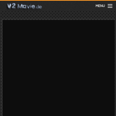
MENU
meist gesehen
neuste
kategorien
Menu
mit facebook anmelden
Informationen