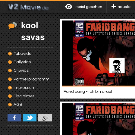
meist gesehen
neuste
kool
savas
Tubevids
Dailyvids
Clipvids
Partnerprogramm
Impressum
Farid bang - ich bin drauf
Disclaimer
AGB