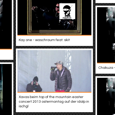
Kay one - waschraum feat. skit
Chakuza -
Xavas beim top of the mountain easter
concert 2013 ostermontag auf der idalp in
ischgl