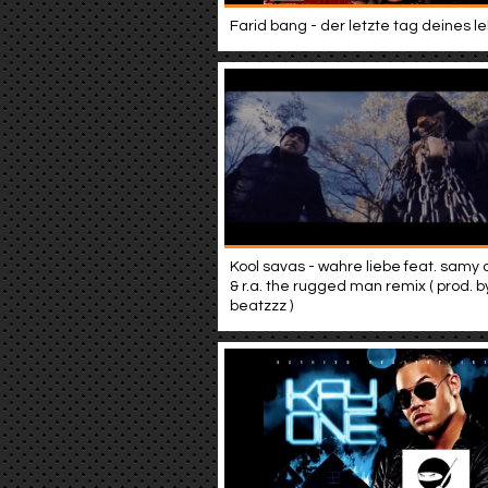
Farid bang - der letzte tag deines l
Kool savas - wahre liebe feat. samy
& r.a. the rugged man remix ( prod. b
beatzzz )