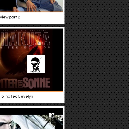
view part 2
blind feat. evelyn