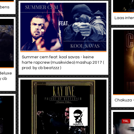
ebens
Laas inter
Summer cem feat. kool savas - keine
harte rapcrew (musikvideo) mashup 2017 (
prod. by cb beatzzz )
 deluxe
y cb
Chakuza - 