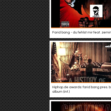
Farid bang - du fehlst mir feat. zemi
Hiphop.de awards: farid bang pres. 
album (int.)