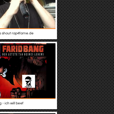
s shout rap4fame.de
 - ich will beef