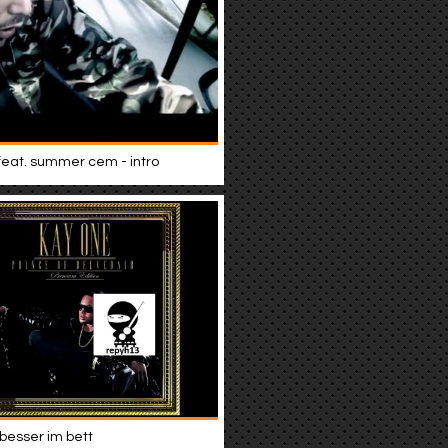
 feat. summer cem - intro
 besser im bett