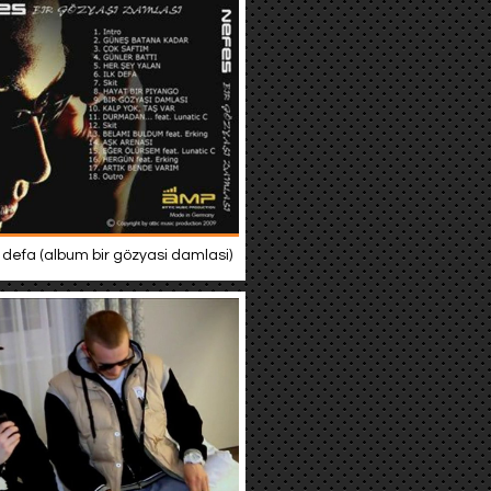
k defa (album bir gözyasi damlasi)