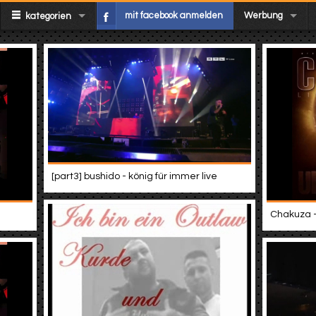
mit facebook anmelden
Werbung
kategorien
[part3] bushido - könig für immer live
Chakuza -