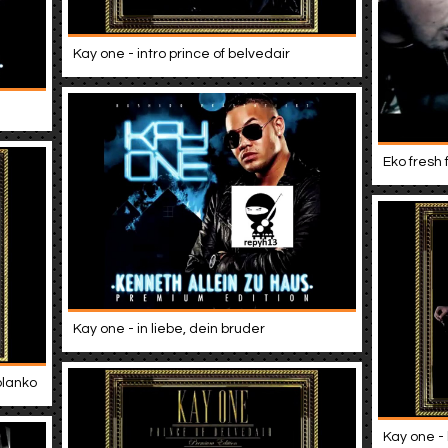
Kay one - intro prince of belvedair
Eko fresh
Kay one - in liebe, dein bruder
blanko
Kay one -