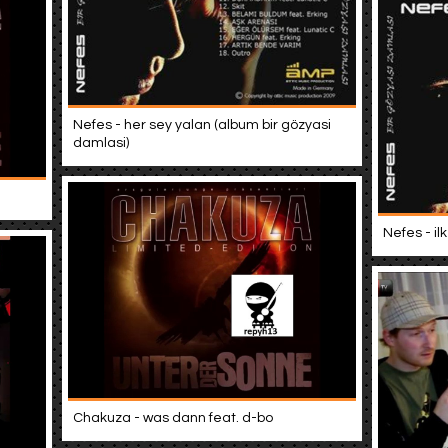
Nefes - her sey yalan (album bir gözyasi
damlasi)
Nefes - il
Chakuza - was dann feat. d-bo