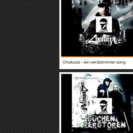
Chakuza - ein verdammter song