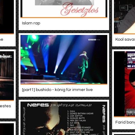
Islam rap
ne
Kool sava
[part1] bushido - könig für immer live
bestes
Farid bang