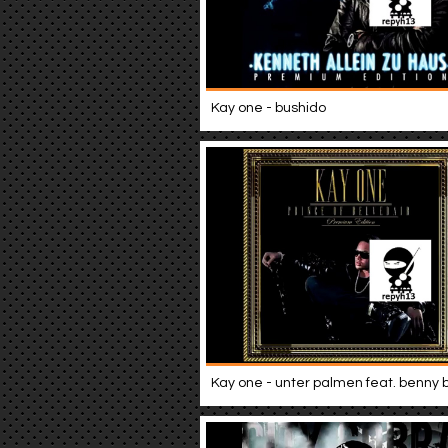
Kay one - bushido
Kay one - unter palmen feat. benny 