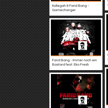
Kollegah & Farid Bang -
Gamechanger
Farid Bang - Immer noch ein
Bastard feat. Eko Fresh