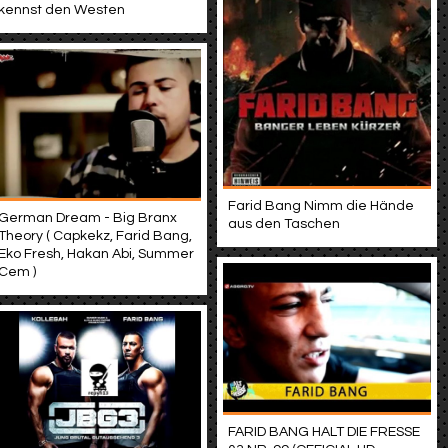
kennst den Westen
Farid Bang Nimm die Hände
German Dream - Big Branx
aus den Taschen
Theory ( Capkekz, Farid Bang,
Eko Fresh, Hakan Abi, Summer
Cem )
FARID BANG HALT DIE FRESSE