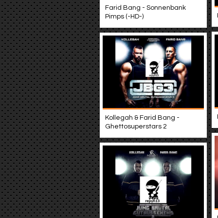
Farid Bang - Sonnenbank
Pimps (-HD-)
Kollegah & Farid Bang -
Ghettosuperstars 2