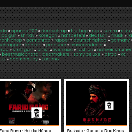
ido
»
apache 207
»
deutschrap
»
hip-hop
»
rap
»
samra
»
sido
lpa gun
»
shindy
»
kollegah
»
haftbefehl
»
deutsch
»
musik
»
r
manhiphop
»
germanrap
»
rapper
»
deutschhiphop
»
germany
schrapper
»
konzert
»
producer
»
musicproducer
»
rrap
»
stuttgart
»
artist
»
livemusic
»
fashion
»
nativeinstrume
»
bestmusicphoto
»
beatmakers
»
samy deluxe
»
afrob
»
kc
zuz
»
badmómzjay
»
Luciano
Farid Bang - Hol die Hände
Bushido - Gangsta Rap Kings