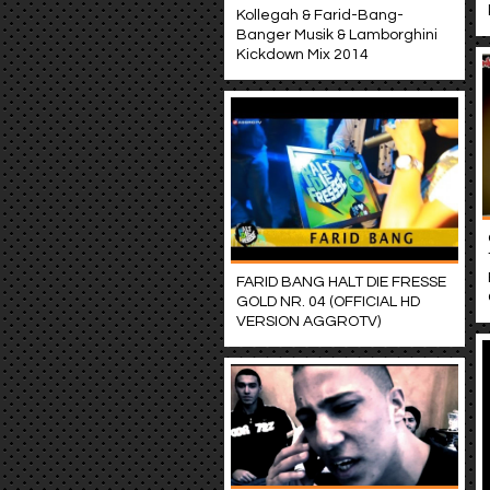
Kollegah & Farid-Bang-
Banger Musik & Lamborghini
Kickdown Mix 2014
FARID BANG HALT DIE FRESSE
GOLD NR. 04 (OFFICIAL HD
VERSION AGGROTV)