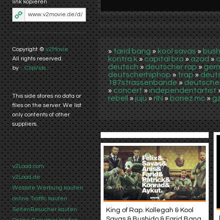
link kopieren
Copyright ©
v2Movie
»
farid bang
»
kool savas
»
bush
kontra k
»
capital bra
»
azad
»
a
All rights reserved.
deutsch
»
deutscher rap
»
ger
by
:: ClipVids ::
deutscherhiphop
»
trap
»
deut
187strassenbande
»
deutsche
»
concert
»
independentartist
This side stores no data or
rebell
»
juju
»
rIN
»
bonez mc
»
g
files on the server. We list
only contents of other
suppliers.
v2Load.com
v2Load.de
Website Werbung kaufen
online Traffic kaufen
SeitenBesucher kaufen
King of Rap. Kollegah & Kool
Savas & Bushido & Farid Bang