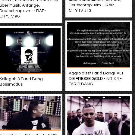
MUSIYE & RAPSTA im Interview
Deutschrap uvm. - RAP-
über Musik, Anfänge,
CITY.TV #13
Deutschrap uvm. - RAP-
CITY.TV #6
Aggro disst Farid BangHALT
DIE FRESSE GOLD - NR. 04 -
Kollegah & Farid Bang -
FARID BANG
Bossmodus