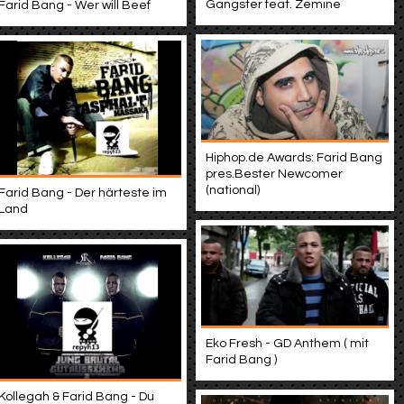
Gangster feat. Zemine
Farid Bang - Wer will Beef
Hiphop.de Awards: Farid Bang
pres.Bester Newcomer
(national)
Farid Bang - Der härteste im
Land
Eko Fresh - GD Anthem ( mit
Farid Bang )
Kollegah & Farid Bang - Du