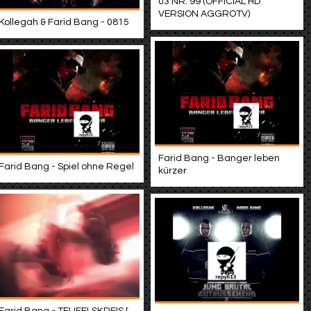
03 NR. 99 (OFFICIAL HD
VERSION AGGROTV)
Kollegah & Farid Bang - 0815
Farid Bang - Banger leben
Farid Bang - Spiel ohne Regel
kürzer