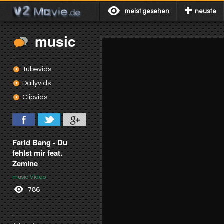
meist gesehen
neuste
music
Tubevids
Dailyvids
Clipvids
Farid Bang - Du
fehlst mir feat.
Zemine
music Video
786