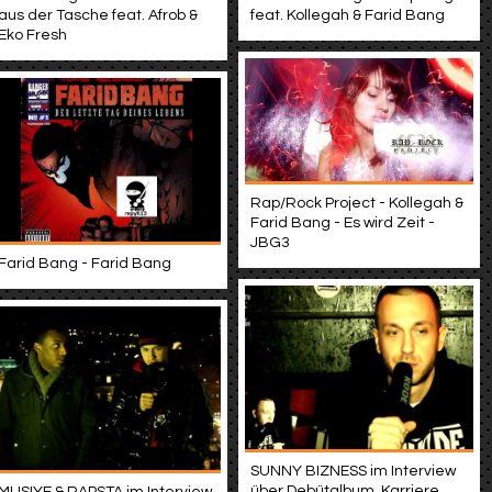
aus der Tasche feat. Afrob &
feat. Kollegah & Farid Bang
Eko Fresh
Rap/Rock Project - Kollegah &
Farid Bang - Es wird Zeit -
JBG3
Farid Bang - Farid Bang
SUNNY BIZNESS im Interview
über Debütalbum, Karriere,