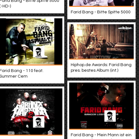
Farid Bang - Bitte Spitte 5000
(-HD-)
Farid Bang - Bitte Spitte 5000
Hiphop.de Awards: Farid Bang
pres. bestes Album (int.)
Farid Bang - 110 feat.
Summer Cem
Farid Bang - Mein Mann ist ein