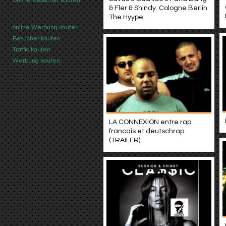
Online Besucher kaufen
& Fler & Shindy. Cologne Berlin
The Hyype.
online Werbung kaufen
Besucher kaufen
Traffic kaufen
Werbung kaufen
LA CONNEXION entre rap
francais et deutschrap
(TRAILER)