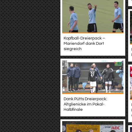
Kopfball-Dreierpack –
Mariendorf dank Dort
siegreich
Dank Pütts Dreierpack:
Altglienicke im Pokal-
Halbfinale