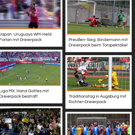
Japan: Uruguays WM-Held
Forlan mit Dreierpack
Preußen-Sieg: Bindemann mit
Dreierpack beim Torspektakel
Liga MX: Hand Gottes mit
Dreierpack bestraft
Traditionstag in Augsburg mit
Richter-Dreierpack