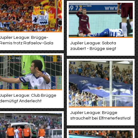
Jupiler League: Brügge-
Remis trotz Rafaelov-Gala
Jupiler League: Sobota
zaubert - Brügge siegt
Jupiler League: Club Brügge
demütigt Anderlecht
Jupiler League: Brügge
strauchelt bei Elfmeterfestival