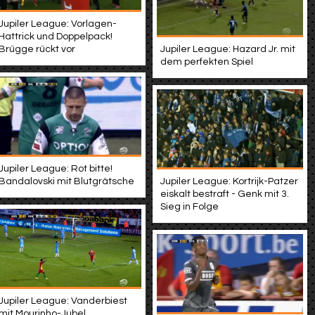
Jupiler League: Vorlagen-
Hattrick und Doppelpack!
Brügge rückt vor
Jupiler League: Hazard Jr. mit
dem perfekten Spiel
Jupiler League: Rot bitte!
Bandalovski mit Blutgrätsche
Jupiler League: Kortrijk-Patzer
eiskalt bestraft - Genk mit 3.
Sieg in Folge
Jupiler League: Vanderbiest
mit Mourinho-Jubel