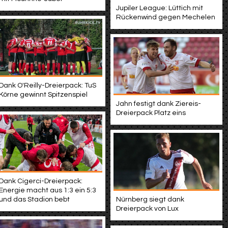
Jupiler League: Lüttich mit
Rückenwind gegen Mechelen
Dank O'Reilly-Dreierpack: TuS
Körne gewinnt Spitzenspiel
Jahn festigt dank Ziereis-
Dreierpack Platz eins
Dank Cigerci-Dreierpack:
Energie macht aus 1:3 ein 5:3
und das Stadion bebt
Nürnberg siegt dank
Dreierpack von Lux