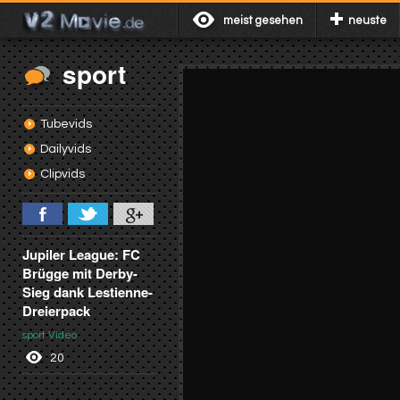
meist gesehen
neuste
sport
Tubevids
Dailyvids
Clipvids
Jupiler League: FC
Brügge mit Derby-
Sieg dank Lestienne-
Dreierpack
sport Video
20