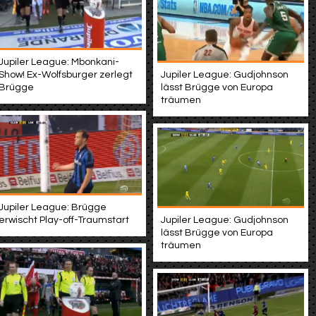
Jupiler League: Mbonkani-
Show! Ex-Wolfsburger zerlegt
Jupiler League: Gudjohnson
Brügge
lässt Brügge von Europa
träumen
Jupiler League: Brügge
erwischt Play-off-Traumstart
Jupiler League: Gudjohnson
lässt Brügge von Europa
träumen