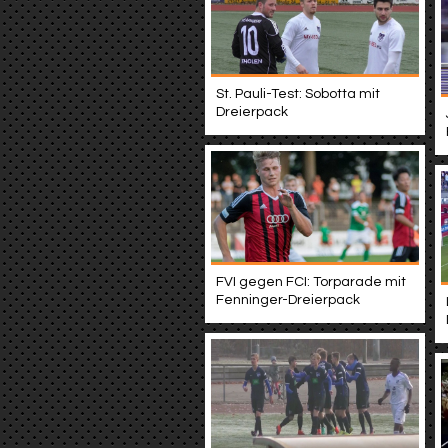
St. Pauli-Test: Sobotta mit
Dreierpack
FVI gegen FCI: Torparade mit
Fenninger-Dreierpack