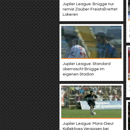
Jupiler League: Brügge nur
remis! Zauber-Freistoß rettet
Lokeren
Jupiler League: Standard
überrascht Brügge im
eigenen Stadion
Jupiler League: Mons-Dieu!
Kollektives Versagen bei