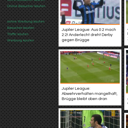
Online Besucher kaufen
online Werbung kaufen
Besucher kaufen
Jupiler League: Aus 0:2 mach
Traffic kaufen
2:2! Anderlecht dreht Derby
gegen Brügge
Werbung kaufen
Jupiler League:
Abwehrverhalten mangelhaft,
Brügge bleibt oben dran