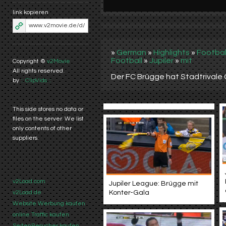
link kopieren
»
German
»
Highlights
»
Footbal
Football
»
Jupiler
»
mit
Copyright ©
v2Movie
All rights reserved.
Der FC Brügge hat Stadtrivale C
by
:: ClipVids ::
This side stores no data or
files on the server. We list
only contents of other
suppliers.
v2Load.com
Jupiler League: Brügge mit
Konter-Gala
v2Load.de
Website Werbung kaufen
online Traffic kaufen
SeitenBesucher kaufen