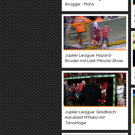
Brügge - Mons
Jupiler League: Hazard-
Bruder mit Last-Minute-Show
Jupiler League: Gladbach-
Kandidat M'Poko mit
Torvorlage