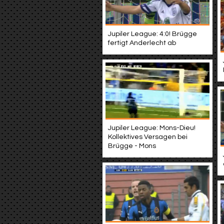
Jupiler League: 4:0! Brügge
fertigt Anderlecht ab
Jupiler League: Mons-Dieu!
Kollektives Versagen bei
Brügge - Mons