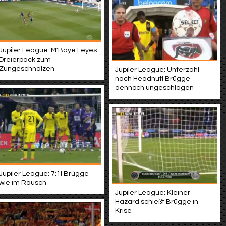
Jupiler League: M'Baye Leyes
Dreierpack zum
Zungeschnalzen
Jupiler League: Unterzahl
nach Headnut! Brügge
dennoch ungeschlagen
Jupiler League: 7:1! Brügge
wie im Rausch
Jupiler League: Kleiner
Hazard schießt Brügge in
Krise