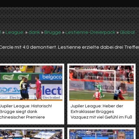
l
»
League:
»
dank
»
Brügge
»
Lestienne-Dreierpack
»
Global
ercle mit 4:0 demontiert. Lestienne erzielte dabei drei Treffer
Jupiler League: Historisch!
Jupiler League: Heber der
Brügge siegt dank
Extraklasse! Brügges
chinesischer Premiere
Vazquez mit viel Gefühl im Fuß