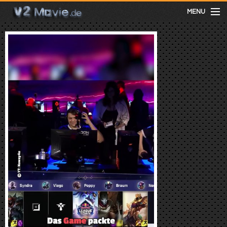
MENU
meist gesehen
neuste
kategorien
Menu
mit facebook anmelden
Informationen