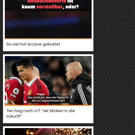
So viel hat arcane gekostet
Ten hag nach cr7: "wir blicken in die
zukunft"