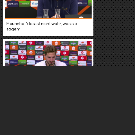
Mourinho: "das ist nicht wahr, was sie
sagen"
Trapp zu el-titel: "viele menschen stolz
gemacht"