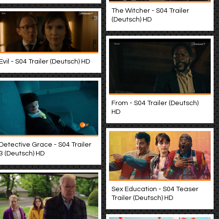
The Witcher - S04 Trailer
(Deutsch) HD
Evil - S04 Trailer (Deutsch) HD
From - S04 Trailer (Deutsch)
HD
Detective Grace - S04 Trailer
3 (Deutsch) HD
Sex Education - S04 Teaser
Trailer (Deutsch) HD