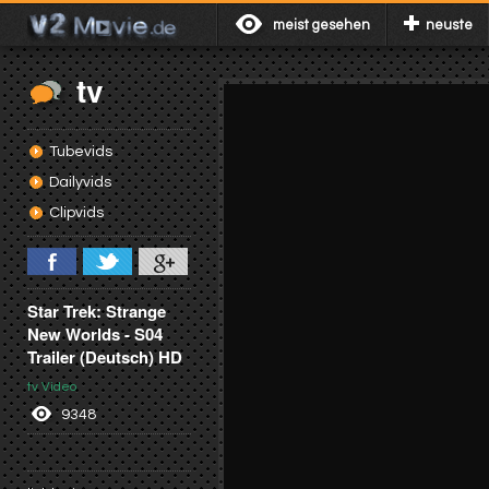
meist gesehen
neuste
tv
Tubevids
Dailyvids
Clipvids
Star Trek: Strange
New Worlds - S04
Trailer (Deutsch) HD
tv Video
9348