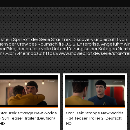
st ein Spin-off der Serie Star Trek: Discovery und erzählt von
rn der Crew des Raumschiffs U.S.S. Enterprise. Angeführt wi
er Pike, der auf die volle Unterstützung seiner Kollegen Num
 /><br />Mehr dazu: https://www.moviepilot.de/serie/star-tre
Star Trek: Strange New Worlds
Star Trek: Strange New Worlds
- S04 Teaser Trailer (Deutsch)
- S4 Teaser Trailer 2 (Deutsch)
HD
HD