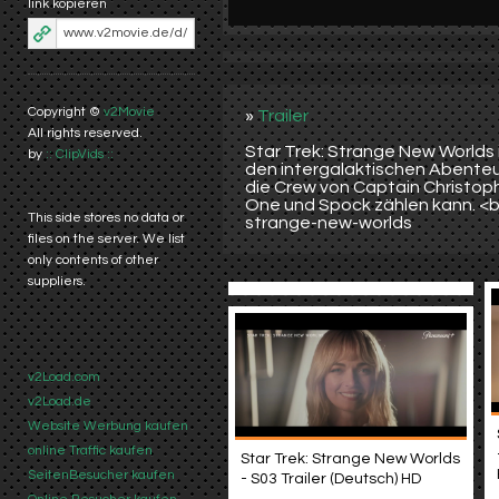
link kopieren
Copyright ©
v2Movie
»
Trailer
All rights reserved.
Star Trek: Strange New Worlds i
by
:: ClipVids ::
den intergalaktischen Abenteue
die Crew von Captain Christoph
One und Spock zählen kann. <br
This side stores no data or
strange-new-worlds
files on the server. We list
only contents of other
suppliers.
v2Load.com
v2Load.de
Website Werbung kaufen
online Traffic kaufen
Star Trek: Strange New Worlds
SeitenBesucher kaufen
- S03 Trailer (Deutsch) HD