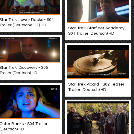
Star Trek: Lower Decks - S04
Trailer (Deutsche UT) HD
Star Trek: Starfleet Academy -
S01 Trailer (Deutsch) HD
Star Trek: Discovery - S05
Trailer (Deutsch) HD
Star Trek Picard - S02 Teaser
Trailer (Deutsch) HD
Outer Banks - S04 Trailer
(Deutsch) HD