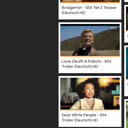
Bridgerton - S04 Teil 2 Teaser
(Deutsch) HD
Love, Death & Robots - S04
Trailer (Deutsch) HD
Dear White People - S04
Trailer (Deutsch) HD