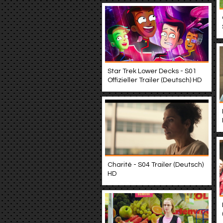
Star Trek Lower Decks - S01
Offizieller Trailer (Deutsch) HD
Charité - S04 Trailer (Deutsch)
HD