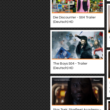
Die Discounter - S04 Trailer
(Deutsch) HD
The Boys S04 - Trailer
(Deutsch) HD
Star Trek: Starfleet Academy -