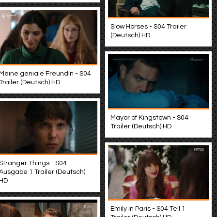
Slow Horses - S04 Trailer
(Deutsch) HD
Meine geniale Freundin - S04
Trailer (Deutsch) HD
Mayor of Kingstown - S04
Trailer (Deutsch) HD
Stranger Things - S04
Ausgabe 1 Trailer (Deutsch)
HD
Emily in Paris - S04 Teil 1