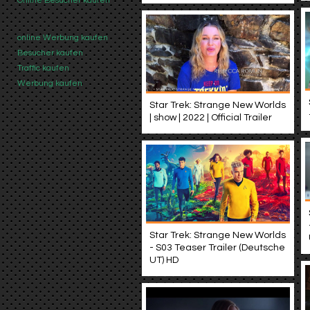
Online Besucher kaufen
online Werbung kaufen
Besucher kaufen
Traffic kaufen
Werbung kaufen
Star Trek: Strange New Worlds
| show | 2022 | Official Trailer
Star Trek: Strange New Worlds
- S03 Teaser Trailer (Deutsche
UT) HD