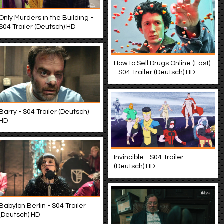
Only Murders in the Building -
S04 Trailer (Deutsch) HD
How to Sell Drugs Online (Fast)
- S04 Trailer (Deutsch) HD
Barry - S04 Trailer (Deutsch)
HD
Invincible - S04 Trailer
(Deutsch) HD
Babylon Berlin - S04 Trailer
(Deutsch) HD