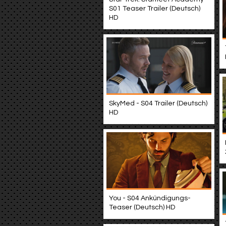
S01 Teaser Trailer (Deutsch)
HD
SkyMed - S04 Trailer (Deutsch)
HD
You - S04 Ankündigungs-
Teaser (Deutsch) HD