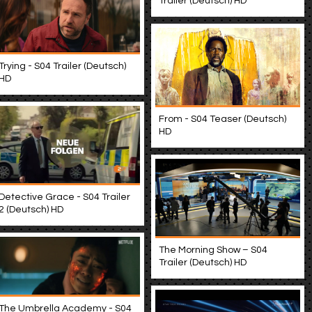
Trailer (Deutsch) HD
Trying - S04 Trailer (Deutsch)
HD
From - S04 Teaser (Deutsch)
HD
Detective Grace - S04 Trailer
2 (Deutsch) HD
The Morning Show – S04
Trailer (Deutsch) HD
The Umbrella Academy - S04