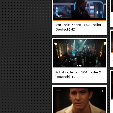
Star Trek: Picard - S03 Trailer
(Deutsch) HD
Babylon Berlin - S04 Trailer 2
(Deutsch) HD