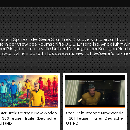
st ein Spin-off der Serie Star Trek: Discovery und erzählt von
rn der Crew des Raumschiffs U.S.S. Enterprise. Angeführt wi
er Pike, der auf die volle Unterstützung seiner Kollegen Num
/><br />Mehr dazu: https://www.moviepilot.de/serie/star-tre
Star Trek: Strange New Worlds
Star Trek: Strange New Worlds
- S03 Teaser Trailer (Deutsche
- S01 Teaser Trailer (Deutsche
UT) HD
UT) HD