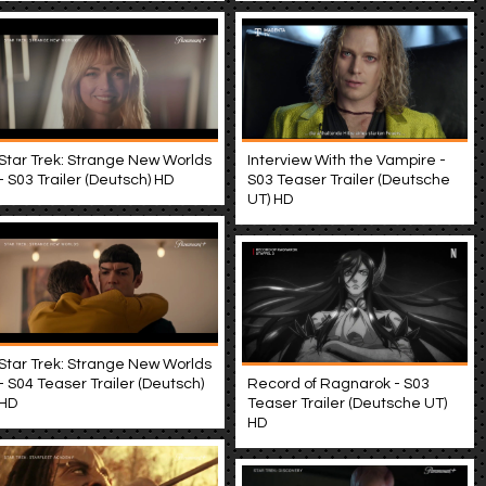
Star Trek: Strange New Worlds
Interview With the Vampire -
- S03 Trailer (Deutsch) HD
S03 Teaser Trailer (Deutsche
UT) HD
Star Trek: Strange New Worlds
- S04 Teaser Trailer (Deutsch)
Record of Ragnarok - S03
HD
Teaser Trailer (Deutsche UT)
HD