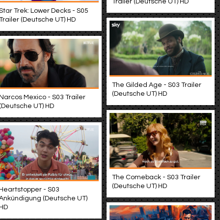
Trailer (Deutsche UT) HD
Star Trek: Lower Decks - S05
Trailer (Deutsche UT) HD
The Gilded Age - S03 Trailer
(Deutsche UT) HD
Narcos Mexico - S03 Trailer
(Deutsche UT) HD
The Comeback - S03 Trailer
(Deutsche UT) HD
Heartstopper - S03
Ankündigung (Deutsche UT)
HD