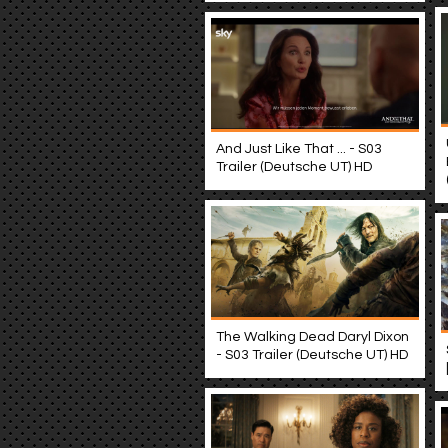
And Just Like That ... - S03
Trailer (Deutsche UT) HD
The Walking Dead Daryl Dixon
- S03 Trailer (Deutsche UT) HD