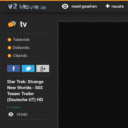
meist gesehen
neuste
tv
Tubevids
Dailyvids
Clipvids
Star Trek: Strange
New Worlds - S03
Teaser Trailer
(Deutsche UT) HD
tv Video
15340