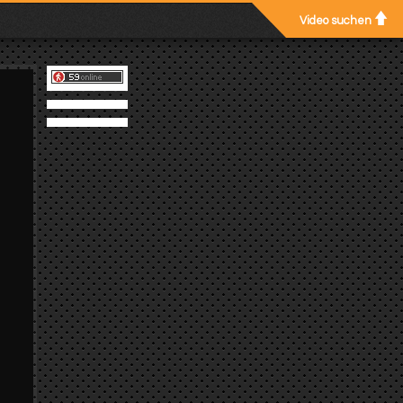
Video suchen