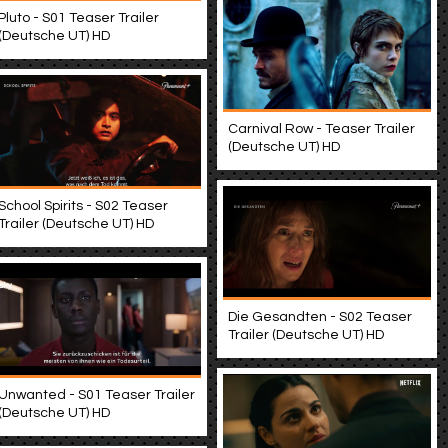
Pluto - S01 Teaser Trailer
(Deutsche UT) HD
Carnival Row - Teaser Trailer
(Deutsche UT) HD
School Spirits - S02 Teaser
Trailer (Deutsche UT) HD
Die Gesandten - S02 Teaser
Trailer (Deutsche UT) HD
Unwanted - S01 Teaser Trailer
(Deutsche UT) HD