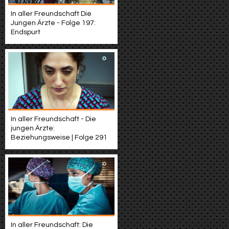
In aller Freundschaft Die
Jungen Ärzte - Folge 197:
Endspurt
In aller Freundschaft - Die
jungen Ärzte:
Beziehungsweise | Folge 291
In aller Freundschaft: Die