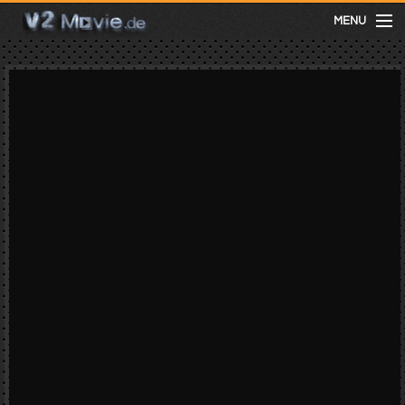
MENU
meist gesehen
neuste
kategorien
Menu
mit facebook anmelden
Informationen