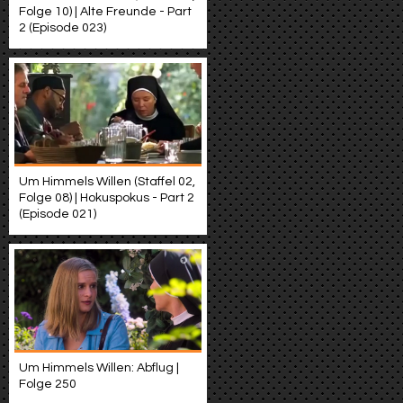
Folge 10) | Alte Freunde - Part
2 (Episode 023)
Um Himmels Willen (Staffel 02,
Folge 08) | Hokuspokus - Part 2
(Episode 021)
Um Himmels Willen: Abflug |
Folge 250