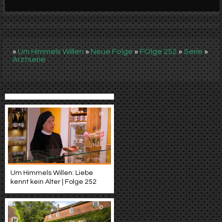
Werbung
Video suchen
»
Um Himmels Willen
»
Neue Folge
»
FOlge 252
»
Serie
»
Arztserie
Um Himmels Willen: Liebe
kennt kein Alter | Folge 252