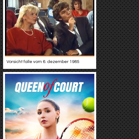
Vorsicht falle vom 6. dezember 1985