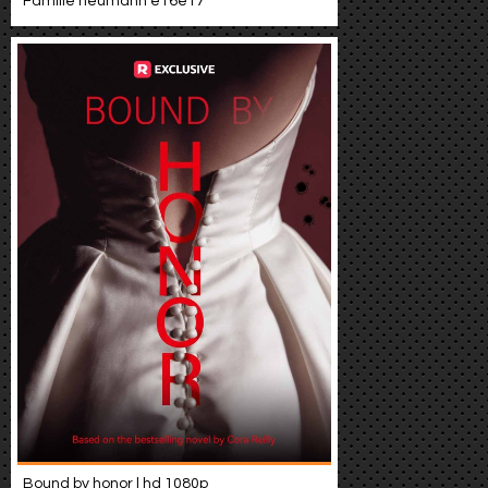
Familie neumann e16e17
Bound by honor | hd 1080p