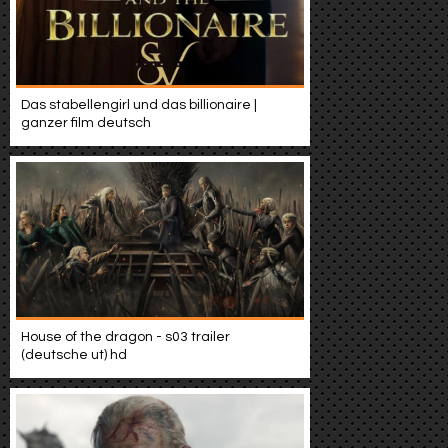
Das stabellengirl und das billionaire |
ganzer film deutsch
House of the dragon - s03 trailer
(deutsche ut) hd