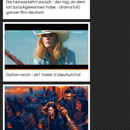
Die heiress kehrt zurück - der tag, an dem
ich zurückgewonnen habe - drama full |
ganzer film deutsch
Dutton ranch - s01 trailer 2 (deutsch) hd