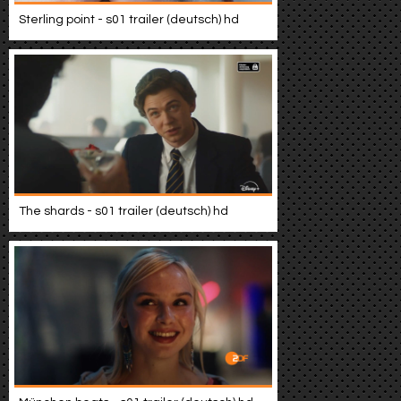
Sterling point - s01 trailer (deutsch) hd
The shards - s01 trailer (deutsch) hd