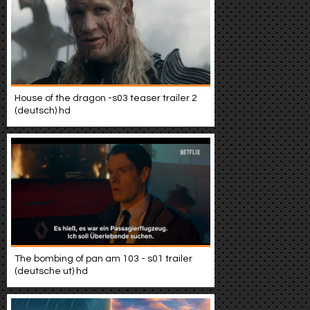
House of the dragon -s03 teaser trailer 2
(deutsch) hd
The bombing of pan am 103 - s01 trailer
(deutsche ut) hd