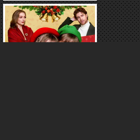
Operation christmas trap | hd 1080p