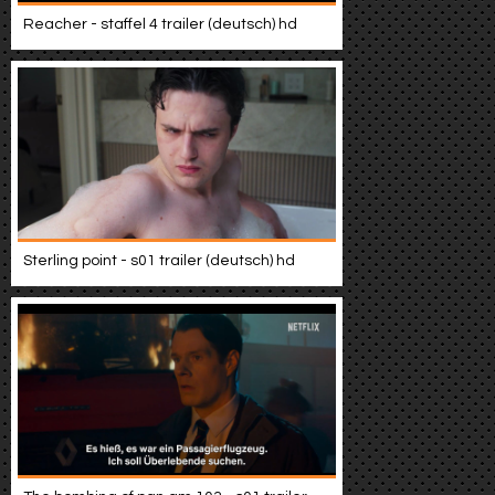
Reacher - staffel 4 trailer (deutsch) hd
Sterling point - s01 trailer (deutsch) hd