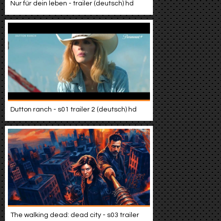
Nur für dein leben - trailer (deutsch) hd
Dutton ranch - s01 trailer 2 (deutsch) hd
The walking dead: dead city - s03 trailer