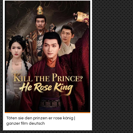
Töten sie den prinzen er rose könig |
ganzer film deutsch