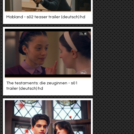
Mobland - s02 teaser trailer (deutsch) hd
The testaments: die zeuginnen - s01
trailer (deutsch) hd