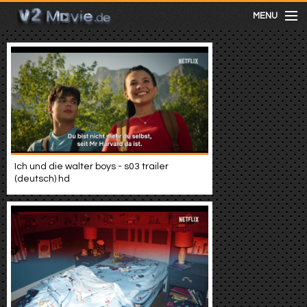
MENU
meist gesehen
neuste
kategorien
Ich und die walter boys - s03 trailer
(deutsch) hd
Menu
mit facebook anmelden
Informationen