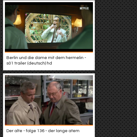
Berlin und die dame mit dem hermelin -
s01 trailer (deutsch) hd
Der alte - folge 136 - der lange atem