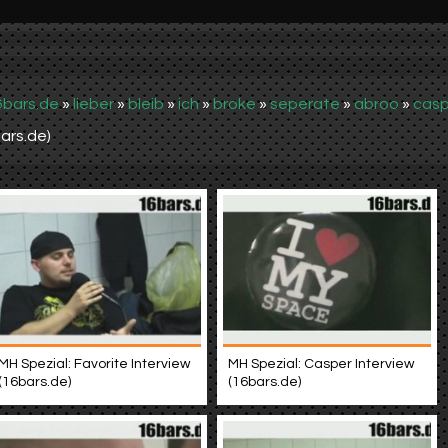
6bars.de
»
lieber
»
bleib
»
ich
»
broke
»
seperate
»
abroo
»
casp
ars.de)
MH Spezial: Favorite Interview
MH Spezial: Casper Interview
(16bars.de)
(16bars.de)