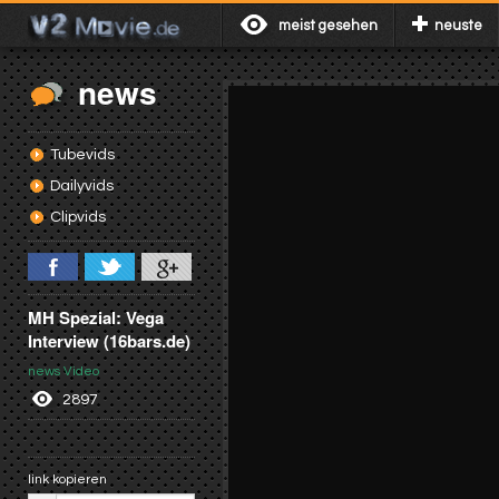
meist gesehen
neuste
news
Tubevids
Dailyvids
Clipvids
MH Spezial: Vega
Interview (16bars.de)
news Video
2897
link kopieren