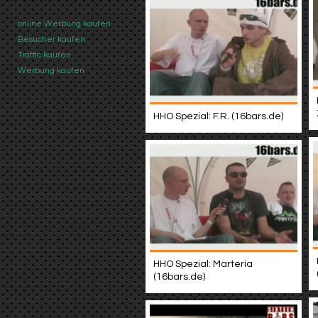
online Werbung kaufen
Besucher kaufen
Traffic kaufen
Werbung kaufen
HHO Spezial: F.R. (16bars.de)
HHO Spezial: Marteria
(16bars.de)