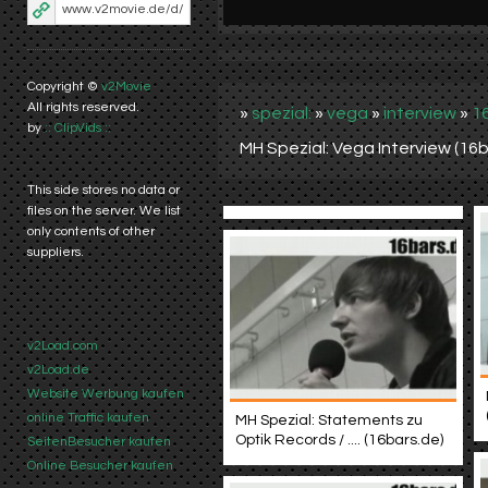
Copyright ©
v2Movie
All rights reserved.
»
spezial:
»
vega
»
interview
»
1
by
:: ClipVids ::
MH Spezial: Vega Interview (16b
This side stores no data or
files on the server. We list
only contents of other
suppliers.
v2Load.com
v2Load.de
Website Werbung kaufen
online Traffic kaufen
MH Spezial: Statements zu
Optik Records / .... (16bars.de)
SeitenBesucher kaufen
Online Besucher kaufen