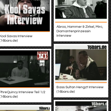
Abroo, Hammer & Zirkel, Mirc,
Diamantenprinzessin
Interview
Kool Savas Interview
(16bars.de)
Bass Sultan Hengzt Interview
(16bars.de)
PhreQuincy Interview Teil 1/2
(16bars.de)