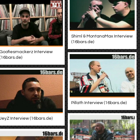
Shiml & MontanaMax Interview
(16bars.de)
Goofiesmackerz Interview
(16bars.de)
Pillath Interview (16bars.de)
JeyZ Interview (16bars.de)