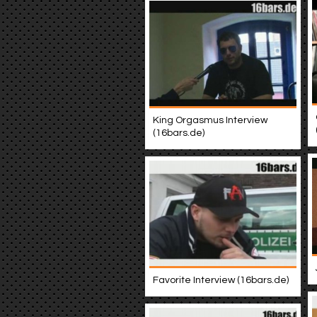
King Orgasmus Interview
(16bars.de)
Favorite Interview (16bars.de)