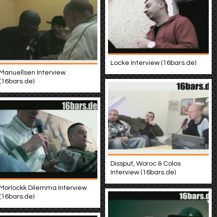
Locke Interview (16bars.de)
Manuellsen Interview
(16bars.de)
Dissput, Woroc & Colos
Interview (16bars.de)
Morlockk Dilemma Interview
(16bars.de)