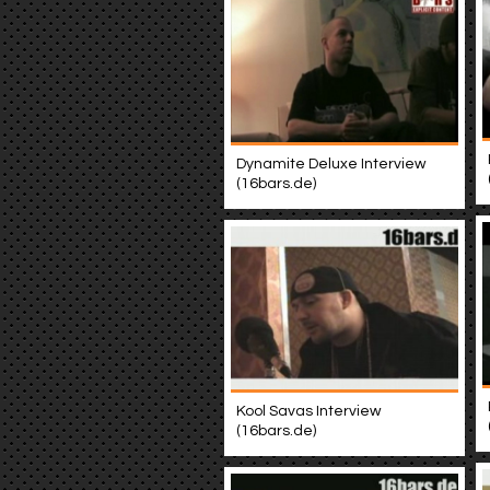
Dynamite Deluxe Interview
(16bars.de)
Kool Savas Interview
(16bars.de)