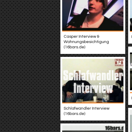
Casper Interview &
Wohnungsbesichtigung
(16bars.de)
Schlafwandler Interview
(16bars.de)