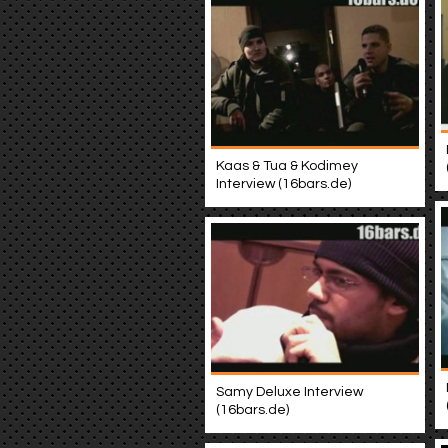
Kaas & Tua & Kodimey
Interview (16bars.de)
Samy Deluxe Interview
(16bars.de)