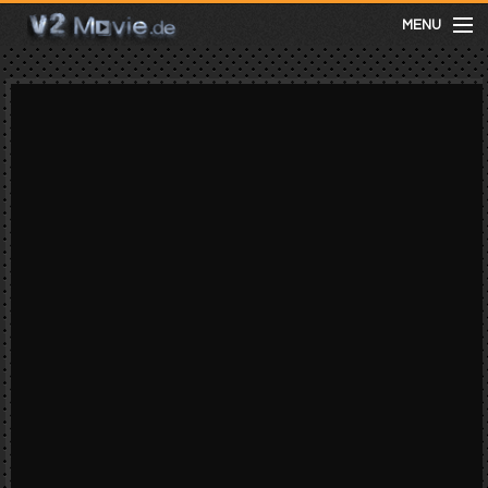
MENU
meist gesehen
neuste
kategorien
Menu
mit facebook anmelden
Informationen