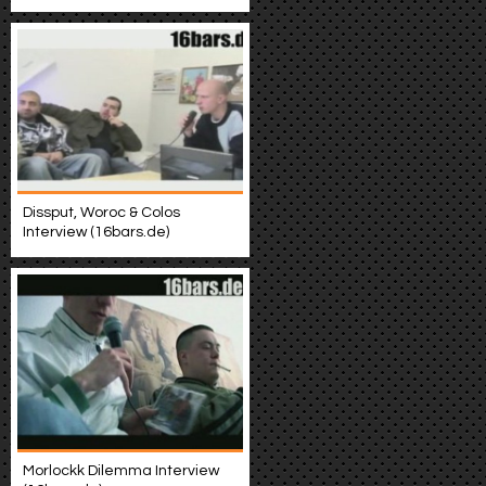
Dissput, Woroc & Colos
Interview (16bars.de)
Morlockk Dilemma Interview