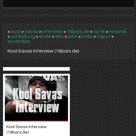
Werbung
Video suchen
»
kool
»
savas
»
interview
»
16bars.de
»
optik
»
records
»
schließung
»
ende
»
eko
»
john
»
bello
»
caput
»
ercandize
Kool Savas Interview (16bars.de)
Kool Savas Interview
(16bars.de)