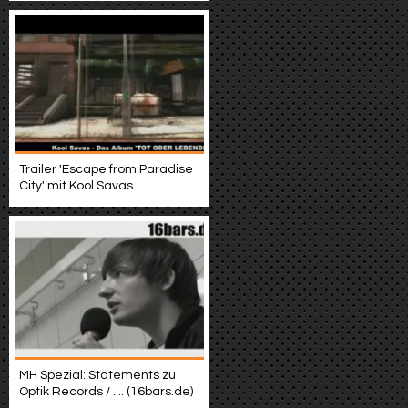
Trailer 'Escape from Paradise
City' mit Kool Savas
MH Spezial: Statements zu
Optik Records / .... (16bars.de)