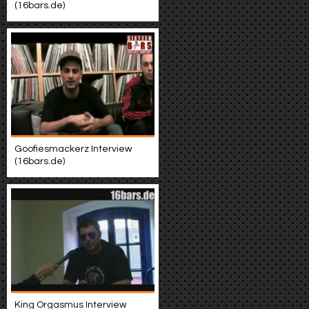
(16bars.de)
Goofiesmackerz Interview
(16bars.de)
King Orgasmus Interview