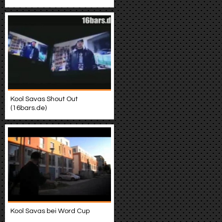
Kool Savas Shout Out
(16bars.de)
Kool Savas bei Word Cup