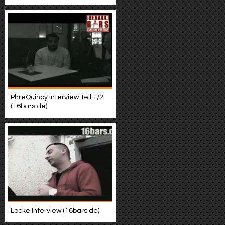
PhreQuincy Interview Teil 1/2
(16bars.de)
Locke Interview (16bars.de)