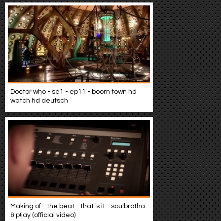
Doctor who - se1 - ep11 - boom town hd
watch hd deutsch
Making of - the beat - that´s it - soulbrotha
& p!jay (official video)