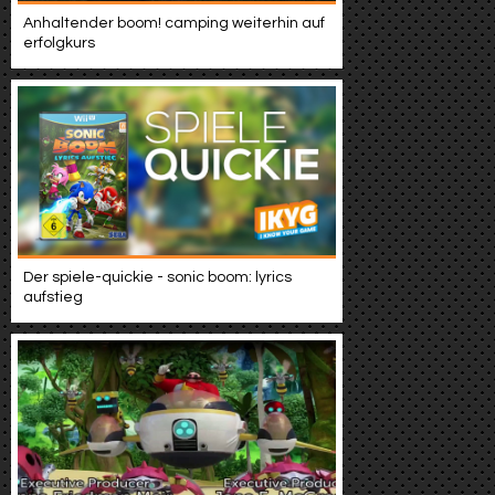
Anhaltender boom! camping weiterhin auf
erfolgkurs
Der spiele-quickie - sonic boom: lyrics
aufstieg