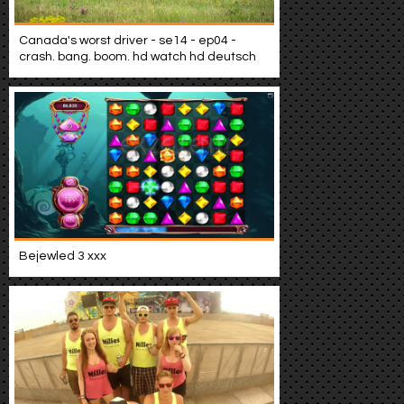
Canada's worst driver - se14 - ep04 -
crash. bang. boom. hd watch hd deutsch
Bejewled 3 xxx