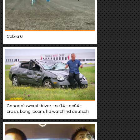
Cobra 6
Canada's worst driver - se14 - ep04 -
crash. bang. boom. hd watch hd deutsch