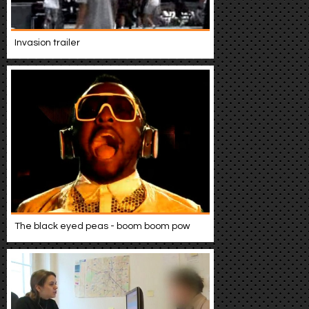
Werbung
Invasion trailer
Video suchen
The black eyed peas - boom boom pow