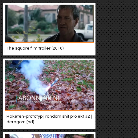
The square film trailer (2010)
Raketen-prototyp | random shit projekt #2 |
deragorn [hd]