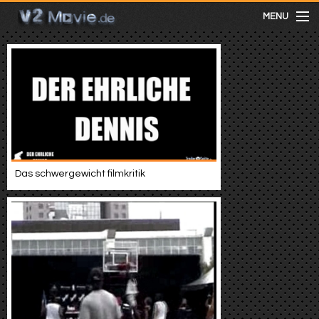
MENU
meist gesehen
neuste
kategorien
Das schwergewicht filmkritik
Menu
mit facebook anmelden
Informationen