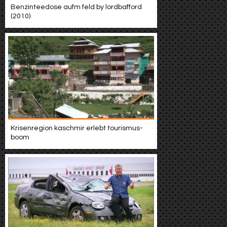
Benzinteedose aufm feld by lordbafford
(2010)
Krisenregion kaschmir erlebt tourismus-
boom