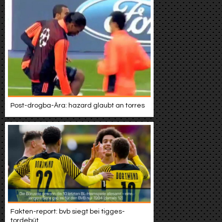
Post-drogba-Ära: hazard glaubt an torres
Fakten-report: bvb siegt bei tigges-
tordebüt