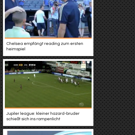
Chelsea empfängt reading zum ersten
heimspiel
Jupiler league: kleiner hazard-bruder
schießt sich ins rampenlicht