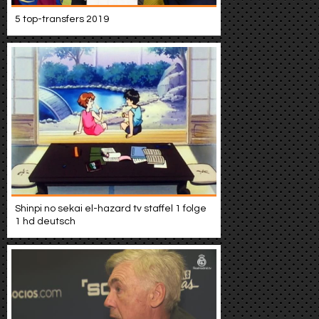
Werbung
5 top-transfers 2019
Video suchen
Shinpi no sekai el-hazard tv staffel 1 folge
1 hd deutsch