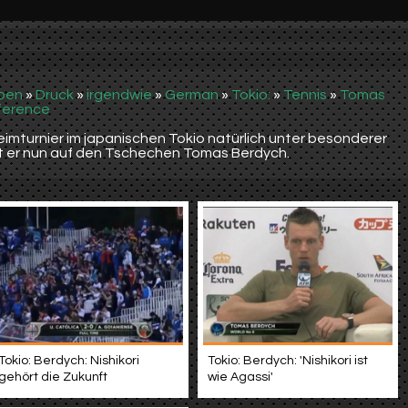
pen
»
Druck
»
irgendwie
»
German
»
Tokio:
»
Tennis
»
Tomas
ference
Heimturnier im japanischen Tokio natürlich unter besonderer
ifft er nun auf den Tschechen Tomas Berdych.
Tokio: Berdych: Nishikori
Tokio: Berdych: 'Nishikori ist
gehört die Zukunft
wie Agassi'