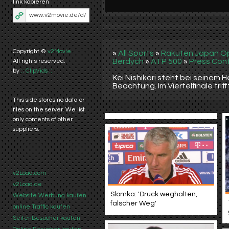
link kopieren
Copyright ©
v2Movie
»
All Sports
»
Rakuten Japan O
Berdych
»
ATP 500
»
Press Con
All rights reserved.
by
:: ClipVids ::
Kei Nishikori steht bei seinem 
Beachtung. Im Viertelfinale tr
This side stores no data or
files on the server. We list
only contents of other
suppliers.
v2Load.com
v2Load.de
Slomka: 'Druck weghalten,
Website Werbung kaufen
falscher Weg'
online Traffic kaufen
SeitenBesucher kaufen