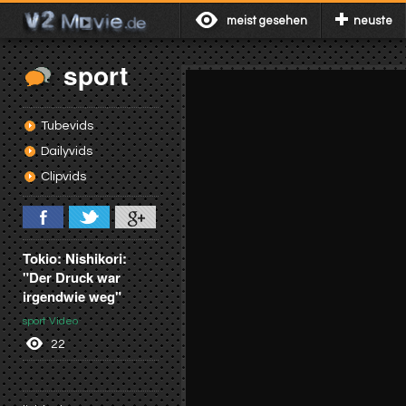
meist gesehen
neuste
sport
Tubevids
Dailyvids
Clipvids
Tokio: Nishikori:
"Der Druck war
irgendwie weg"
sport Video
22