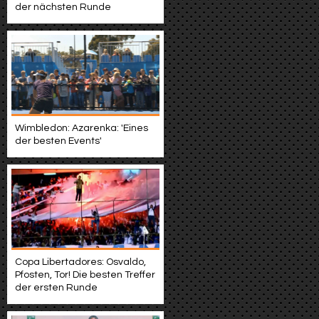
der nächsten Runde
Wimbledon: Azarenka: 'Eines
der besten Events'
Copa Libertadores: Osvaldo,
Pfosten, Tor! Die besten Treffer
der ersten Runde