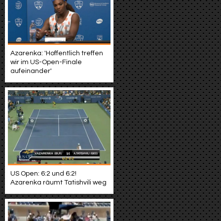
Azarenka: 'Hoffentlich treffen
wir im US-Open-Finale
aufeinander'
US Open: 6:2 und 6:2!
Azarenka räumt Tatishvili weg