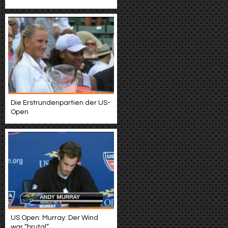
Die Erstrundenpartien der US-
Open
US Open: Murray: Der Wind
war “brutal”