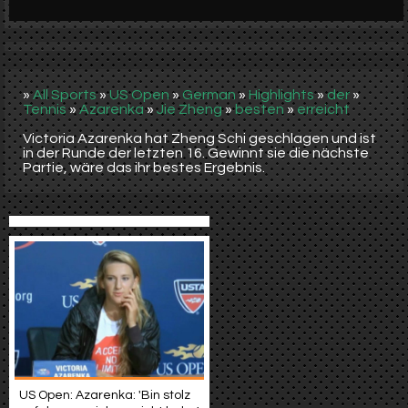
Werbung
Video suchen
»
All Sports
»
US Open
»
German
»
Highlights
»
der
»
Tennis
»
Azarenka
»
Jie Zheng
»
besten
»
erreicht
Victoria Azarenka hat Zheng Schi geschlagen und ist
in der Runde der letzten 16. Gewinnt sie die nächste
Partie, wäre das ihr bestes Ergebnis.
US Open: Azarenka: 'Bin stolz