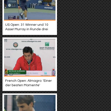
US Open: 31 Winner und 10
Asse! Murray in Runde drei
French Open: Almagro: 'Einer
der besten Momente'