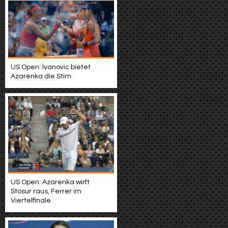
US Open: Ivanovic bietet
Azarenka die Stirn
US Open: Azarenka wirft
Stosur raus, Ferrer im
Viertelfinale