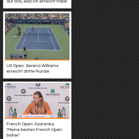
auf das, was ich erreicht habe'
US Open: Serena Williams
erreicht dritte Runde
French Open: Azarenka:
'Meine besten French Open
bisher'