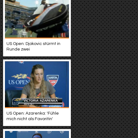
US Open: Djokovic stürmt in
Runde zwei
US Open: Azarenka: 'Fühle
mich nicht als Favoritin'