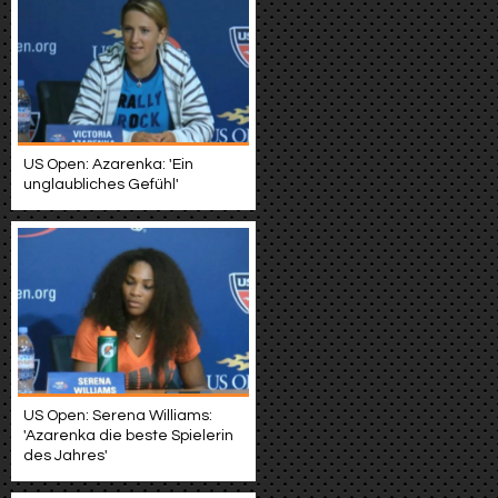
US Open: Azarenka: 'Ein
unglaubliches Gefühl'
US Open: Serena Williams:
'Azarenka die beste Spielerin
des Jahres'