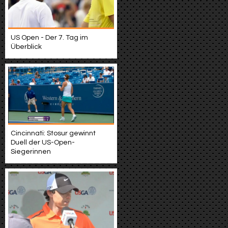
US Open - Der 7. Tag im
Überblick
Cincinnati: Stosur gewinnt
Duell der US-Open-
Siegerinnen