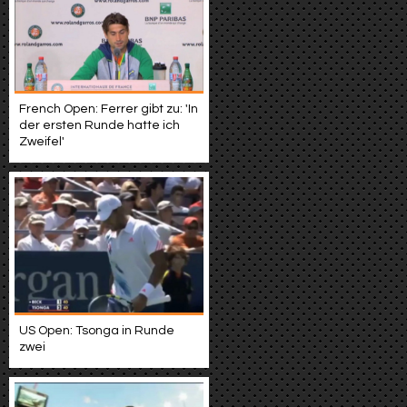
French Open: Ferrer gibt zu: 'In
der ersten Runde hatte ich
Zweifel'
US Open: Tsonga in Runde
zwei