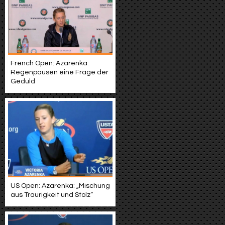
French Open: Azarenka:
Regenpausen eine Frage der
Geduld
US Open: Azarenka: „Mischung
aus Traurigkeit und Stolz“