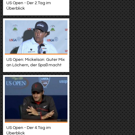
US Open - Der 2.Tag im
Überblick
US Open: Mickelson: Guter Mix
an Löchern, der Spaß macht
US Open - Der 4.Tag im
Überblick