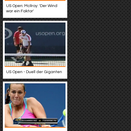
US Open: McIlroy: 'Der Wind
war ein Faktor'
US Open - Duell der Giganten