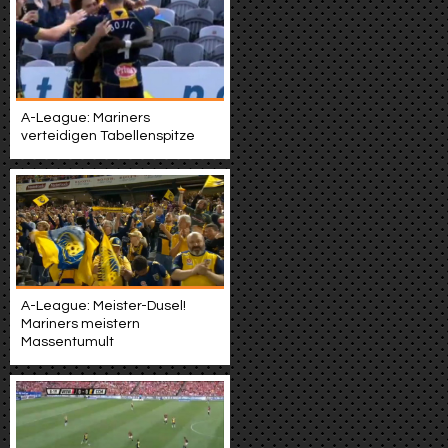
A-League: Mariners
verteidigen Tabellenspitze
A-League: Meister-Dusel!
Mariners meistern
Massentumult