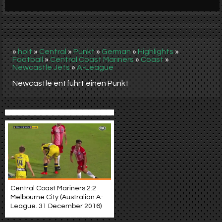
Werbung
Video suchen
»
holt
»
Central
»
Punkt
»
German
»
Highlights
»
Football
»
Central Coast Mariners
»
Coast
»
Newcastle Jets
»
A-League
Newcastle entführt einen Punkt
Central Coast Mariners 2:2
Melbourne City (Australian A-
League. 31 December 2016)