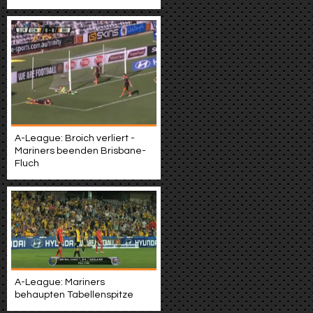
A-League: Broich verliert -
Mariners beenden Brisbane-
Fluch
A-League: Mariners
behaupten Tabellenspitze