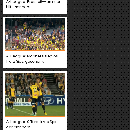
A-League: Freistoß-Hammer
hilft Mariners
A-League: Mariners sieglos
trotz Gastgeschenk
A-League: 9 Tore! Irres Spiel
der Mariners