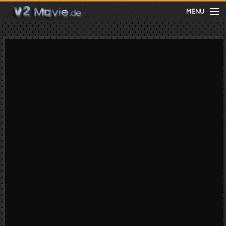
MENU
meist gesehen
neuste
kategorien
Menu
mit facebook anmelden
Informationen