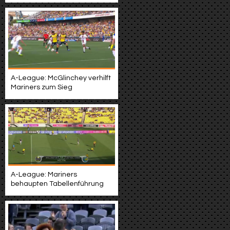
A-League: McGlinchey verhilft
Mariners zum Sieg
A-League: Mariners
behaupten Tabellenführung