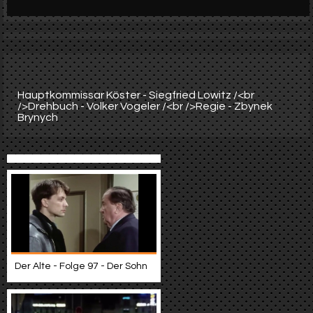
Werbung
Video suchen
Hauptkommissar Köster - Siegfried Lowitz /<br
/>Drehbuch - Volker Vogeler /<br />Regie - Zbynek
Brynych
Der Alte - Folge 97 - Der Sohn