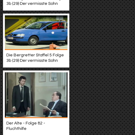
3b (29) Der vermisste Sohn
Die Bergretter Staffel 5 Folge
3b (29) Der vermisste Sohn
Der Alte - Folge 82 -
Fluchthilfe